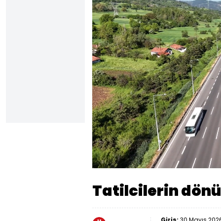
Yüklendi
:
17.23%
Sesi
Aç
Tatilcilerin dön
Giriş:
30 Mayıs 2026