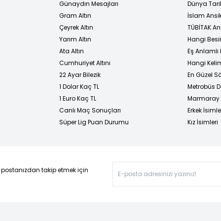
Günaydın Mesajları
Dünya Tarih
Gram Altın
İslam Ansi
Çeyrek Altın
TÜBİTAK An
Yarım Altın
Hangi Besi
Ata Altın
Eş Anlamlı 
Cumhuriyet Altını
Hangi Kelim
22 Ayar Bilezik
En Güzel Sö
1 Dolar Kaç TL
Metrobüs D
1 Euro Kaç TL
Marmaray D
Canlı Maç Sonuçları
Erkek İsimle
Süper Lig Puan Durumu
Kız İsimleri
-postanızdan takip etmek için