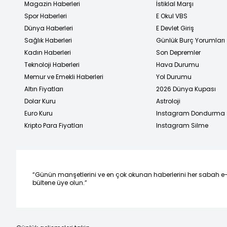
Magazin Haberleri
İstiklal Marşı
Spor Haberleri
E Okul VBS
Dünya Haberleri
E Devlet Giriş
Sağlık Haberleri
Günlük Burç Yorumları
Kadın Haberleri
Son Depremler
Teknoloji Haberleri
Hava Durumu
Memur ve Emekli Haberleri
Yol Durumu
Altın Fiyatları
2026 Dünya Kupası
Dolar Kuru
Astroloji
Euro Kuru
Instagram Dondurma
Kripto Para Fiyatları
Instagram Silme
“Günün manşetlerini ve en çok okunan haberlerini her sabah e
bültene üye olun.”