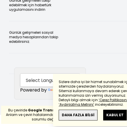
Günlük gelişmeleri takip
edebilmek için habertürk
uygulamasını indirin
Günlük gelişmeleri sosyal
medya hesaplarından takip
edebilirsiniz.
Sizlere daha iyi bir hizmet sunabilmek i
sitemizde çerezlerden faydalanıyoruz.
Powered by
Translate
Sitemizi kullanmaya devam ederek çere
kullanmamıza izin vermiş oluyorsunuz.
Detaylı bilgi almak için
‘Çerez Politikasını
‘Aydınlatma Metnini’
inceleyebilirsiniz.
Bu çeviride
Google Translete
kullanılmıştır.
Anlam ve çeviri hatalarından
haberturk.com
DAHA FAZLA BİLGİ
KABUL ET
sorumlu değildir.