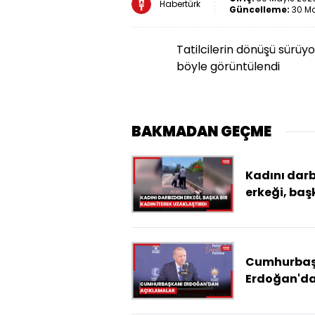
Habertürk
Güncelleme:
30 Ma
Tatilcilerin dönüşü sürüyo
böyle görüntülendi
BAKMADAN GEÇME
Kadını dar
erkeği, baş
kadın itere
uzaklaştırd
Cumhurbaş
Erdoğan'd
açıklamala