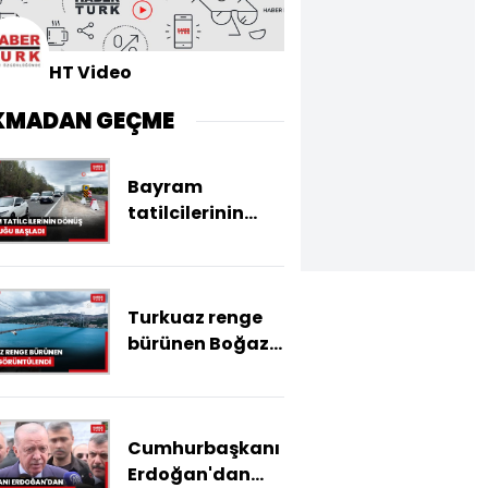
HT Video
KMADAN GEÇME
Bayram
tatilcilerinin
dönüş yolculuğu
başladı
Turkuaz renge
bürünen Boğaz
görüntülendi
Cumhurbaşkanı
Erdoğan'dan