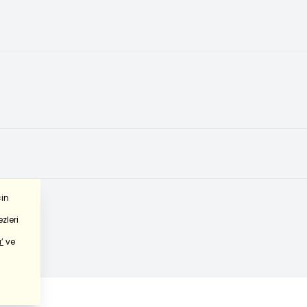
çin
zleri
’
ve