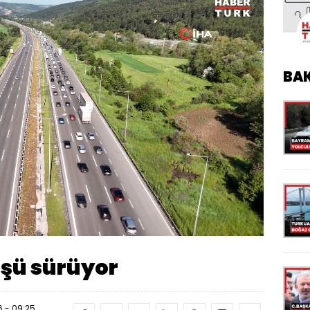
BA
Oynatma
1080
Hızı
üşü sürüyor
 - 09:25