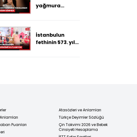
yağmura
yakalanan çifte
düğün sürprizi
İstanbulun
fethinin 573. yıl
dönümü
kutlanıyor
rler
Atasözleri ve Anlamları
 Anlamları
Türkçe Deyimler Sözlüğü
 Taban Puanları
Çin Takvimi 2026 ve Bebek
Cinsiyeti Hesaplama
eri
İETT Sefer Saatleri