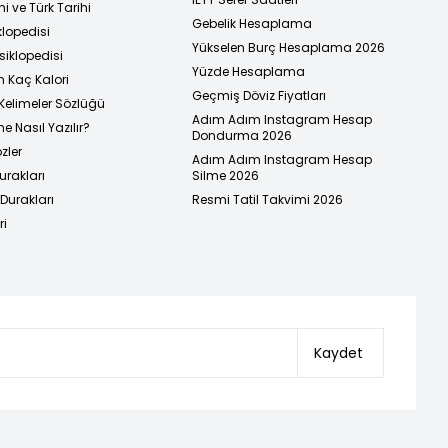
i ve Türk Tarihi
Gebelik Hesaplama
klopedisi
Yükselen Burç Hesaplama 2026
siklopedisi
Yüzde Hesaplama
n Kaç Kalori
Geçmiş Döviz Fiyatları
Kelimeler Sözlüğü
Adım Adım Instagram Hesap
e Nasıl Yazılır?
Dondurma 2026
zler
Adım Adım Instagram Hesap
urakları
Silme 2026
urakları
Resmi Tatil Takvimi 2026
ri
Kaydet