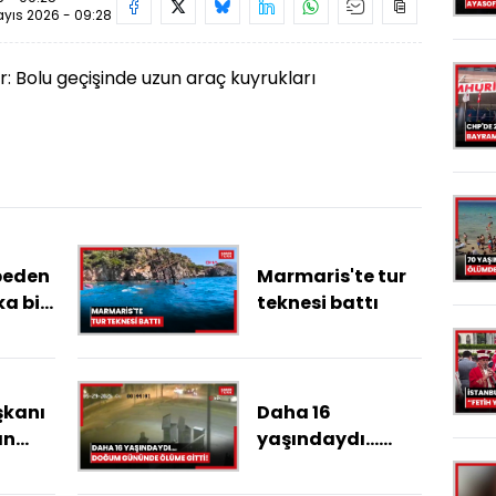
yıs 2026 - 09:28
r: Bolu geçişinde uzun araç kuyrukları
beden
Marmaris'te tur
ka bir
teknesi battı
k
ı
kanı
Daha 16
an
yaşındaydı...
r
Doğum gününde
ölüme gitti!