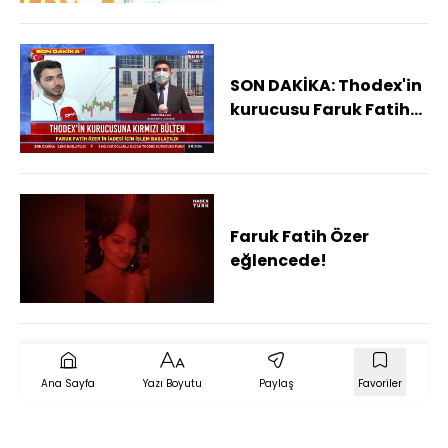
SON DAKİKA: Thodex'in
kurucusu Faruk Fatih
Özer hakkında kırmızı
bülten!
Faruk Fatih Özer
eğlencede!
Ana Sayfa
Yazı Boyutu
Paylaş
Favoriler