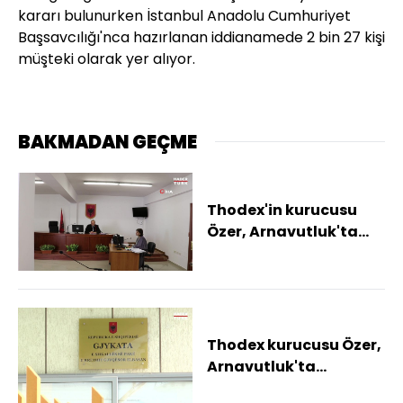
kararı bulunurken İstanbul Anadolu Cumhuriyet
Başsavcılığı'nca hazırlanan iddianamede 2 bin 27 kişi
müşteki olarak yer alıyor.
BAKMADAN GEÇME
Thodex'in kurucusu
Özer, Arnavutluk'ta
yeniden hakim
karşısına çıktı
Thodex kurucusu Özer,
Arnavutluk'ta
mahkemeye çıktı