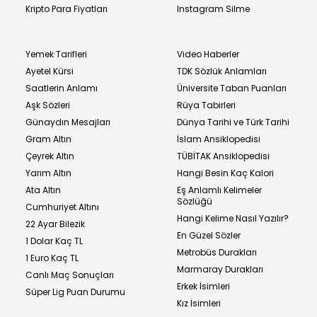
Kripto Para Fiyatları
Instagram Silme
Yemek Tarifleri
Video Haberler
Ayetel Kürsi
TDK Sözlük Anlamları
Saatlerin Anlamı
Üniversite Taban Puanları
Aşk Sözleri
Rüya Tabirleri
Günaydın Mesajları
Dünya Tarihi ve Türk Tarihi
Gram Altın
İslam Ansiklopedisi
Çeyrek Altın
TÜBİTAK Ansiklopedisi
Yarım Altın
Hangi Besin Kaç Kalori
Ata Altın
Eş Anlamlı Kelimeler
Sözlüğü
Cumhuriyet Altını
Hangi Kelime Nasıl Yazılır?
22 Ayar Bilezik
En Güzel Sözler
1 Dolar Kaç TL
Metrobüs Durakları
1 Euro Kaç TL
Marmaray Durakları
Canlı Maç Sonuçları
Erkek İsimleri
Süper Lig Puan Durumu
Kız İsimleri