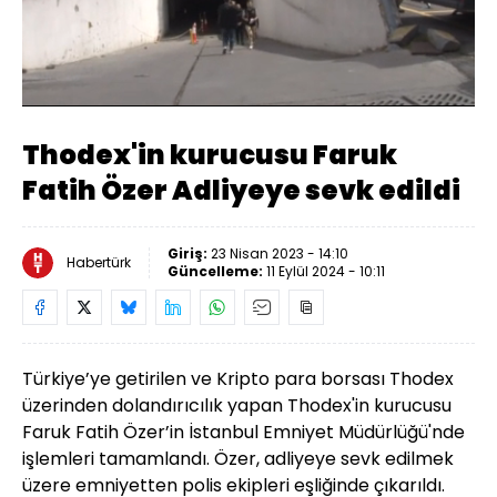
Yüklendi
:
100.00%
Sesi
Oynatma
Aç
Hızı
Thodex'in kurucusu Faruk
Fatih Özer Adliyeye sevk edildi
Giriş:
23 Nisan 2023 - 14:10
Habertürk
Güncelleme:
11 Eylül 2024 - 10:11
Türkiye’ye getirilen ve Kripto para borsası Thodex
üzerinden dolandırıcılık yapan Thodex'in kurucusu
Faruk Fatih Özer’in İstanbul Emniyet Müdürlüğü'nde
işlemleri tamamlandı. Özer, adliyeye sevk edilmek
üzere emniyetten polis ekipleri eşliğinde çıkarıldı.