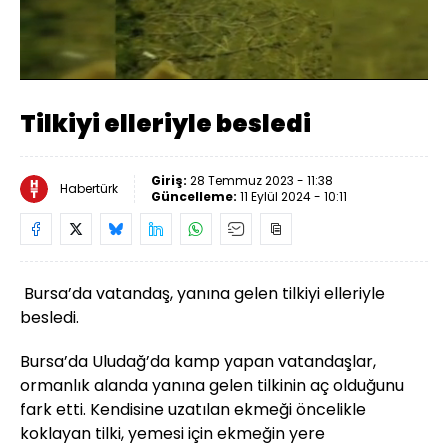
Yüklendi
:
63.45%
Sesi
Oynatma
Aç
Hızı
Tilkiyi elleriyle besledi
Giriş:
28 Temmuz 2023 - 11:38
Habertürk
Güncelleme:
11 Eylül 2024 - 10:11
Bursa’da vatandaş, yanına gelen tilkiyi elleriyle
besledi.
Bursa’da Uludağ’da kamp yapan vatandaşlar,
ormanlık alanda yanına gelen tilkinin aç olduğunu
fark etti. Kendisine uzatılan ekmeği öncelikle
koklayan tilki, yemesi için ekmeğin yere