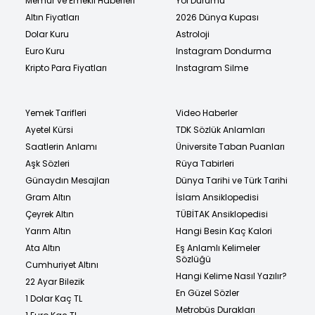
Memur ve Emekli Haberleri
Yol Durumu
Altın Fiyatları
2026 Dünya Kupası
Dolar Kuru
Astroloji
Euro Kuru
Instagram Dondurma
Kripto Para Fiyatları
Instagram Silme
Yemek Tarifleri
Video Haberler
Ayetel Kürsi
TDK Sözlük Anlamları
Saatlerin Anlamı
Üniversite Taban Puanları
Aşk Sözleri
Rüya Tabirleri
Günaydın Mesajları
Dünya Tarihi ve Türk Tarihi
Gram Altın
İslam Ansiklopedisi
Çeyrek Altın
TÜBİTAK Ansiklopedisi
Yarım Altın
Hangi Besin Kaç Kalori
Ata Altın
Eş Anlamlı Kelimeler
Sözlüğü
Cumhuriyet Altını
Hangi Kelime Nasıl Yazılır?
22 Ayar Bilezik
En Güzel Sözler
1 Dolar Kaç TL
Metrobüs Durakları