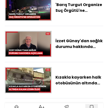
'Barış Turgut Organize
Suç Örgütü'ne
operasyon; 38 gözaltı
İzzet Günay'dan sağlık
durumu hakkında
açıklama.mp4
Kızakla kayarken halk
otobüsünün altında
kalan Lezgin öldü