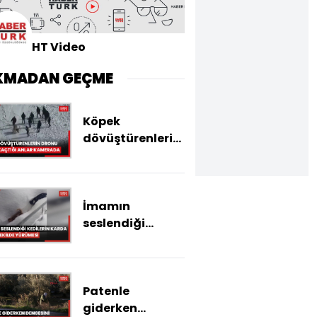
HT Video
KMADAN GEÇME
Köpek
dövüştürenlerin
dronu görüp
kaçtığı anlar
kamerada
İmamın
seslendiği
kedilerin karda
sıralı şekilde
yürümesi
Patenle
görüntülendi
giderken