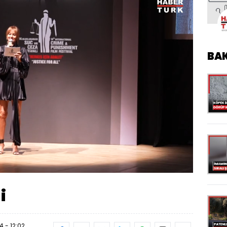
BA
Oynatma
Hızı
i
 - 12:02