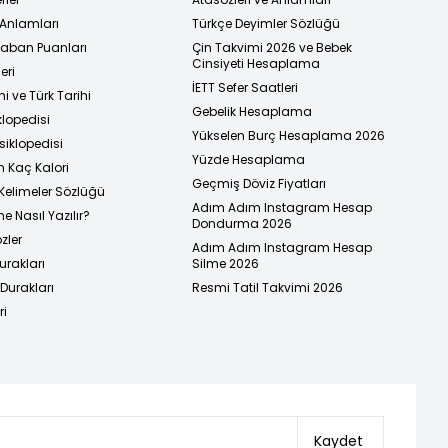
 Anlamları
Türkçe Deyimler Sözlüğü
 Taban Puanları
Çin Takvimi 2026 ve Bebek
Cinsiyeti Hesaplama
eri
İETT Sefer Saatleri
i ve Türk Tarihi
Gebelik Hesaplama
klopedisi
Yükselen Burç Hesaplama 2026
siklopedisi
Yüzde Hesaplama
n Kaç Kalori
Geçmiş Döviz Fiyatları
Kelimeler Sözlüğü
Adım Adım Instagram Hesap
e Nasıl Yazılır?
Dondurma 2026
zler
Adım Adım Instagram Hesap
urakları
Silme 2026
urakları
Resmi Tatil Takvimi 2026
ri
Kaydet