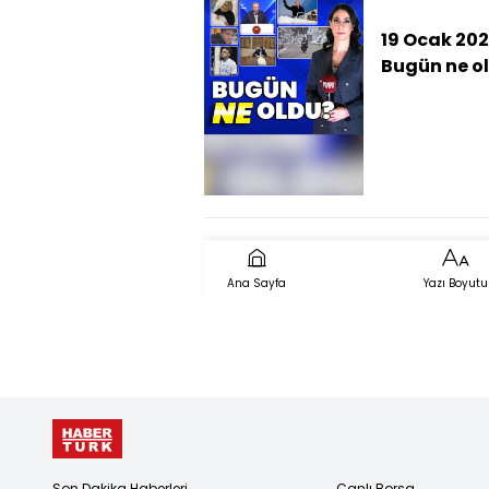
19 Ocak 202
Bugün ne o
İşte günün 
çıkan haber
Ana Sayfa
Yazı Boyutu
Son Dakika Haberleri
Canlı Borsa