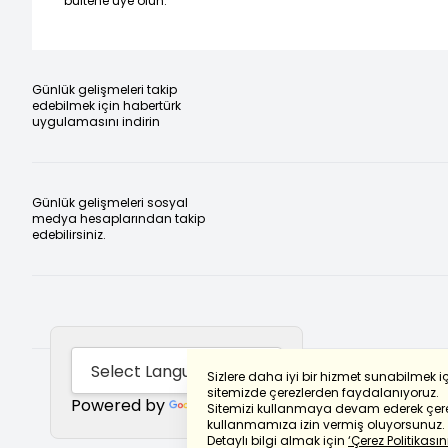
bültene üye olun.”
Günlük gelişmeleri takip
edebilmek için habertürk
uygulamasını indirin
Günlük gelişmeleri sosyal
medya hesaplarından takip
edebilirsiniz.
Sizlere daha iyi bir hizmet sunabilmek i
sitemizde çerezlerden faydalanıyoruz.
Powered by
Translate
Sitemizi kullanmaya devam ederek çere
kullanmamıza izin vermiş oluyorsunuz.
Detaylı bilgi almak için
‘Çerez Politikasını