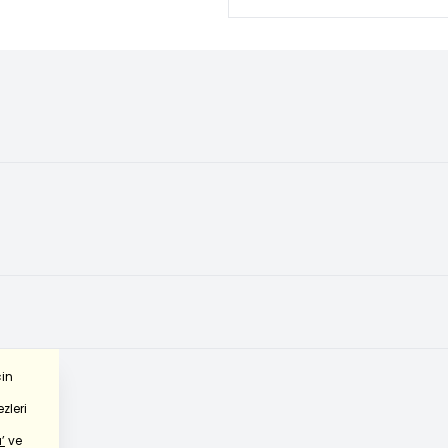
çin
zleri
’
ve