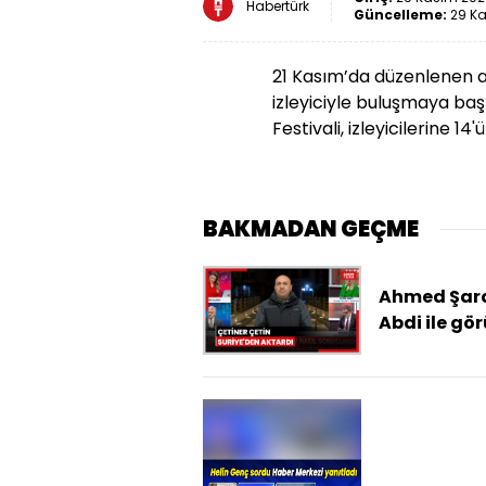
Habertürk
Güncelleme:
29 Ka
21 Kasım’da düzenlenen a
izleyiciyle buluşmaya baş
Festivali, izleyicilerine 14
BAKMADAN GEÇME
Ahmed Şar
Abdi ile gö