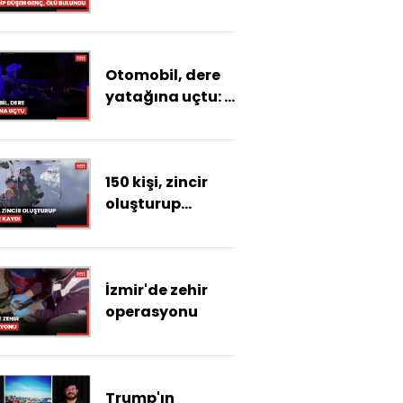
dengesini
kaybedip düşen
Efe Mevlüt, ölü
Otomobil, dere
bulundu
yatağına uçtu: 1
ölü, 3 ağır yaralı
150 kişi, zincir
oluşturup
poşetle kaydı
İzmir'de zehir
operasyonu
Trump'ın