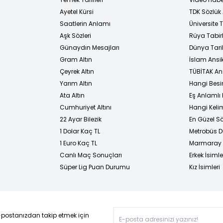
Ayetel Kürsi
TDK Sözlük
i
Saatlerin Anlamı
Üniversite
Aşk Sözleri
Rüya Tabirl
Günaydın Mesajları
Dünya Tarih
Gram Altın
İslam Ansi
Çeyrek Altın
TÜBİTAK An
Yarım Altın
Hangi Besi
Ata Altın
Eş Anlamlı 
Cumhuriyet Altını
Hangi Kelim
22 Ayar Bilezik
En Güzel Sö
1 Dolar Kaç TL
Metrobüs D
1 Euro Kaç TL
Marmaray D
Canlı Maç Sonuçları
Erkek İsimle
Süper Lig Puan Durumu
Kız İsimleri
-postanızdan takip etmek için