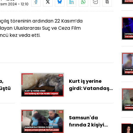
sım 2024 - 12:10
çılış töreninin ardından 22 Kasım’da
layan Uluslararası Suç ve Ceza Film
'üncü kez veda etti.
a,
Kurt iş yerine
rüştü
girdi: Vatandaş
büyük panik
yaşadı
Samsun'da
fırında 2 kişiyi
bıçaklayan