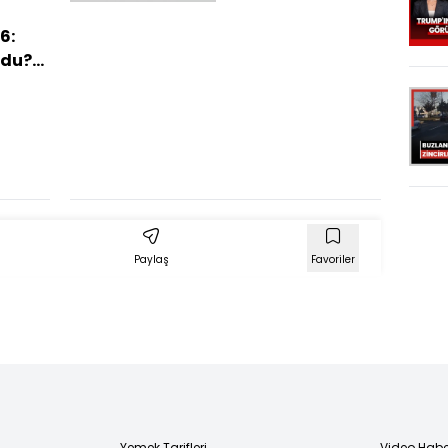
çocuk tutuklandı
6:
ldu?
öne
leri
Paylaş
Favoriler
Yemek Tarifleri
Video Habe