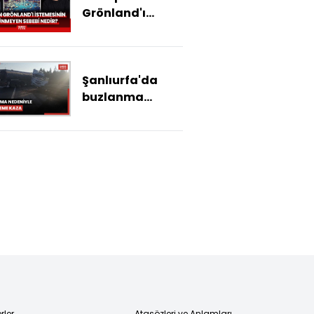
Grönland'ı
istemesinin
görünmeyen
sebebi nedir?
Şanlıurfa'da
buzlanma
nedeniyle
zincirleme kaza:
2 ölü
rler
Atasözleri ve Anlamları