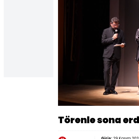
Yüklendi
:
16.19%
Sesi
Aç
Törenle sona erd
Giriş:
29 Kasım 2024