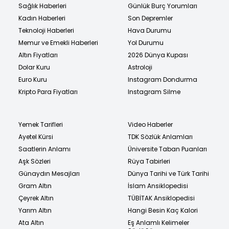
Sağlık Haberleri
Günlük Burç Yorumları
Kadın Haberleri
Son Depremler
Teknoloji Haberleri
Hava Durumu
Memur ve Emekli Haberleri
Yol Durumu
Altın Fiyatları
2026 Dünya Kupası
Dolar Kuru
Astroloji
Euro Kuru
Instagram Dondurma
Kripto Para Fiyatları
Instagram Silme
Yemek Tarifleri
Video Haberler
Ayetel Kürsi
TDK Sözlük Anlamları
Saatlerin Anlamı
Üniversite Taban Puanları
Aşk Sözleri
Rüya Tabirleri
Günaydın Mesajları
Dünya Tarihi ve Türk Tarihi
Gram Altın
İslam Ansiklopedisi
Çeyrek Altın
TÜBİTAK Ansiklopedisi
Yarım Altın
Hangi Besin Kaç Kalori
Ata Altın
Eş Anlamlı Kelimeler