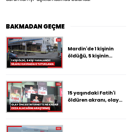
BAKMADAN GEÇME
Mardin'de 1 kişinin
öldüğü, 5 kişinin
yaralandığı silahlı
kavgaya ilişkin 6 zanlı
tutuklandı
15 yaşındaki Fatih'i
öldüren akranı, olay
öncesi internette ne
kadar ceza alacağını
araştırmış