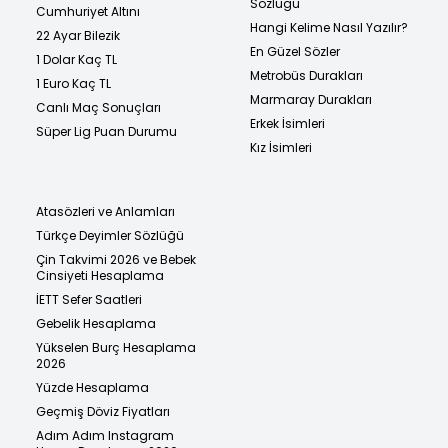
Sözlüğü
Cumhuriyet Altını
Hangi Kelime Nasıl Yazılır?
22 Ayar Bilezik
En Güzel Sözler
1 Dolar Kaç TL
Metrobüs Durakları
1 Euro Kaç TL
Marmaray Durakları
Canlı Maç Sonuçları
Erkek İsimleri
Süper Lig Puan Durumu
Kız İsimleri
Atasözleri ve Anlamları
Türkçe Deyimler Sözlüğü
Çin Takvimi 2026 ve Bebek
Cinsiyeti Hesaplama
İETT Sefer Saatleri
Gebelik Hesaplama
Yükselen Burç Hesaplama
2026
Yüzde Hesaplama
Geçmiş Döviz Fiyatları
Adım Adım Instagram