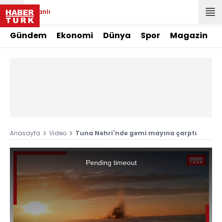
Canlı
Gündem
Ekonomi
Dünya
Spor
Magazin
Anasayfa
Video
Tuna Nehri'nde gemi mayına çarptı
This
is
a
Pending timeout
modal
window.