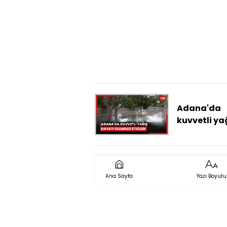
istediği idd
edilen sanı
yargılanm
devam edil
Adana'da
kuvvetli ya
hayatı olu
etkiledi
Ana Sayfa
Yazı Boyutu