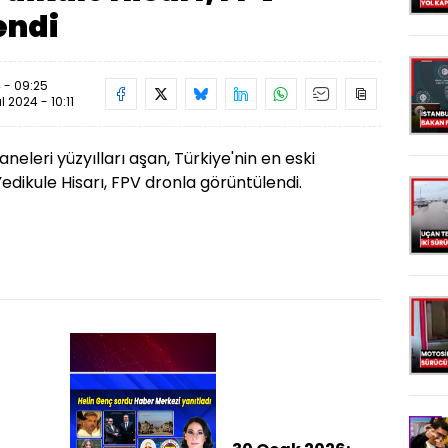
endi
 - 09:25
ül 2024 - 10:11
neleri yüzyılları aşan, Türkiye'nin en eski
dikule Hisarı, FPV dronla görüntülendi.
a