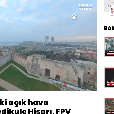
BA
Oynatma
Hızı
ki açık hava
dikule Hisarı, FPV