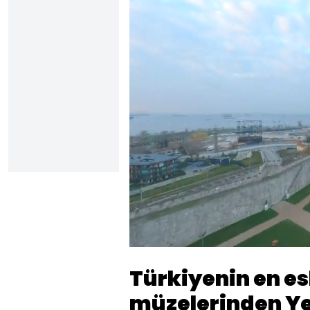
Yüklendi
:
20.75%
Sesi
Aç
Türkiyenin en es
müzelerinden Ye