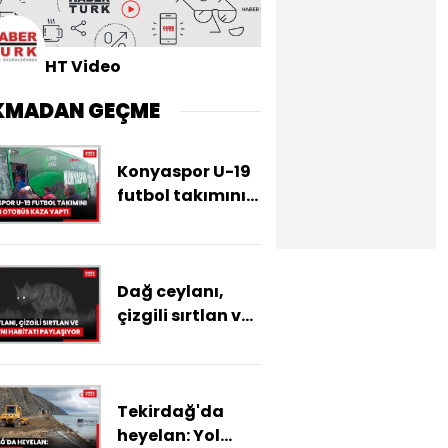
HT Video
KMADAN GEÇME
Konyaspor U-19
futbol takımını
taşıyan otobüs
kaza yaptı; 3
yaralı
Dağ ceylanı,
çizgili sırtlan ve
kurt aynı
habitatı
paylaşıyor
Tekirdağ'da
heyelan: Yol