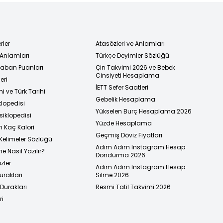
rler
Atasözleri ve Anlamları
 Anlamları
Türkçe Deyimler Sözlüğü
 Taban Puanları
Çin Takvimi 2026 ve Bebek
Cinsiyeti Hesaplama
eri
İETT Sefer Saatleri
i ve Türk Tarihi
Gebelik Hesaplama
klopedisi
Yükselen Burç Hesaplama 2026
siklopedisi
Yüzde Hesaplama
n Kaç Kalori
Geçmiş Döviz Fiyatları
Kelimeler Sözlüğü
Adım Adım Instagram Hesap
e Nasıl Yazılır?
Dondurma 2026
zler
Adım Adım Instagram Hesap
urakları
Silme 2026
urakları
Resmi Tatil Takvimi 2026
ri