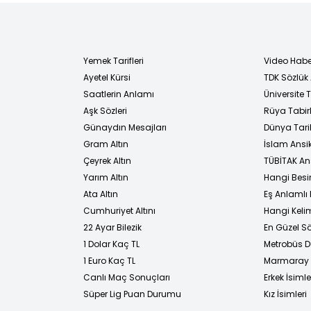
Yemek Tarifleri
Video Habe
Ayetel Kürsi
TDK Sözlük
i
Saatlerin Anlamı
Üniversite
Aşk Sözleri
Rüya Tabirl
Günaydın Mesajları
Dünya Tarih
Gram Altın
İslam Ansi
Çeyrek Altın
TÜBİTAK An
Yarım Altın
Hangi Besi
Ata Altın
Eş Anlamlı 
Cumhuriyet Altını
Hangi Kelim
22 Ayar Bilezik
En Güzel Sö
1 Dolar Kaç TL
Metrobüs D
1 Euro Kaç TL
Marmaray D
Canlı Maç Sonuçları
Erkek İsimle
Süper Lig Puan Durumu
Kız İsimleri