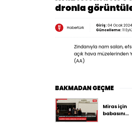
dronla görüntül
Giriş:
04 Ocak 2024
Habertürk
Güncelleme:
11 Eyl
Zindanıyla nam salan, efsa
açık hava müzelerinden Ye
(AA)
BAKMADAN GEÇME
Miras için
babasını
patlayıcıyl
öldürmek