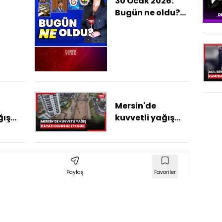
30 Ocak 2026:
ia
Bugün ne oldu?
ğın
İşte günün öne
asına
çıkan haberleri
di
Mersin'de
ğış
kuvvetli yağış
msuz
hayatı olumsuz
etkiliyor
Paylaş
Favoriler