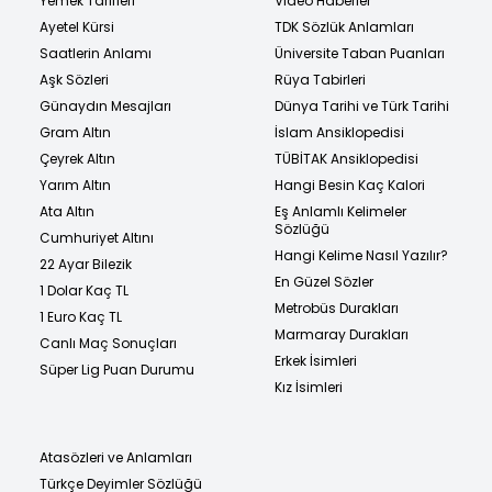
Yemek Tarifleri
Video Haberler
Ayetel Kürsi
TDK Sözlük Anlamları
Saatlerin Anlamı
Üniversite Taban Puanları
Aşk Sözleri
Rüya Tabirleri
Günaydın Mesajları
Dünya Tarihi ve Türk Tarihi
Gram Altın
İslam Ansiklopedisi
Çeyrek Altın
TÜBİTAK Ansiklopedisi
Yarım Altın
Hangi Besin Kaç Kalori
Ata Altın
Eş Anlamlı Kelimeler
Sözlüğü
Cumhuriyet Altını
Hangi Kelime Nasıl Yazılır?
22 Ayar Bilezik
En Güzel Sözler
1 Dolar Kaç TL
Metrobüs Durakları
1 Euro Kaç TL
Marmaray Durakları
Canlı Maç Sonuçları
Erkek İsimleri
Süper Lig Puan Durumu
Kız İsimleri
Atasözleri ve Anlamları
Türkçe Deyimler Sözlüğü