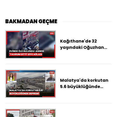
BAKMADAN GEÇME
Kağıthane'de 32
yaşındaki Oğuzhan
evinde ölü bulundu:
Annesi 'Yavrum gitti'
diye ağladı
Malatya'da korkutan
5.6 büyüklüğünde
deprem!