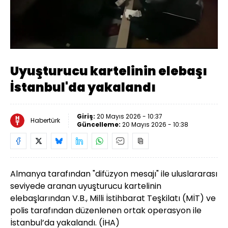
Yüklendi
:
100.00%
Sesi
Oynatma
480
Aç
Hızı
Uyuşturucu kartelinin elebaşı
İstanbul'da yakalandı
Giriş:
20 Mayıs 2026 - 10:37
Habertürk
Güncelleme:
20 Mayıs 2026 - 10:38
Almanya tarafından "difüzyon mesajı" ile uluslararası
seviyede aranan uyuşturucu kartelinin
elebaşlarından V.B., Milli İstihbarat Teşkilatı (MİT) ve
polis tarafından düzenlenen ortak operasyon ile
İstanbul’da yakalandı. (İHA)