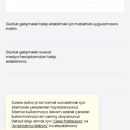
Günlük gelişmeleri takip edebilmek için habertürk uygulamasını
indirin
Günlük gelişmeleri sosyal
medya hesaplarından takip
edebilirsiniz.
Sizlere daha iyi bir hizmet sunabilmek için
sitemizde çerezlerden faydalanıyoruz.
Sitemizi kullanmaya devam ederek çerezleri
Powered by
Translate
kullanmamıza izin vermiş oluyorsunuz.
Detaylı bilgi almak için
‘Çerez Politikasını’
ve
‘Aydınlatma Metnini’
inceleyebilirsiniz.