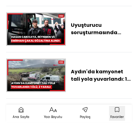
Uyuşturucu
soruşturmasında
Hasan Can Kaya ve
Reynmen gözaltına
alındı
Aydın'da kamyonet
tali yola yuvarlandı: 1
ölü, 2 yaralı
Ana Sayfa
Yazı Boyutu
Paylaş
Favoriler