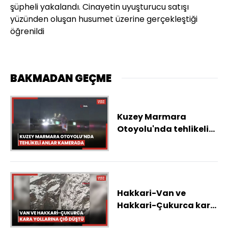
şüpheli yakalandı. Cinayetin uyuşturucu satışı
yüzünden oluşan husumet üzerine gerçekleştiği
öğrenildi
BAKMADAN GEÇME
Kuzey Marmara
Otoyolu'nda tehlikeli
anlar kamerada
Hakkari-Van ve
Hakkari-Çukurca kara
yollarına çığ düştü