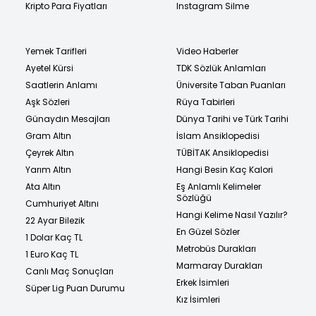
Kripto Para Fiyatları
Instagram Silme
Yemek Tarifleri
Video Haberler
Ayetel Kürsi
TDK Sözlük Anlamları
Saatlerin Anlamı
Üniversite Taban Puanları
Aşk Sözleri
Rüya Tabirleri
Günaydın Mesajları
Dünya Tarihi ve Türk Tarihi
Gram Altın
İslam Ansiklopedisi
Çeyrek Altın
TÜBİTAK Ansiklopedisi
Yarım Altın
Hangi Besin Kaç Kalori
Ata Altın
Eş Anlamlı Kelimeler
Sözlüğü
Cumhuriyet Altını
Hangi Kelime Nasıl Yazılır?
22 Ayar Bilezik
En Güzel Sözler
1 Dolar Kaç TL
Metrobüs Durakları
1 Euro Kaç TL
Marmaray Durakları
Canlı Maç Sonuçları
Erkek İsimleri
Süper Lig Puan Durumu
Kız İsimleri