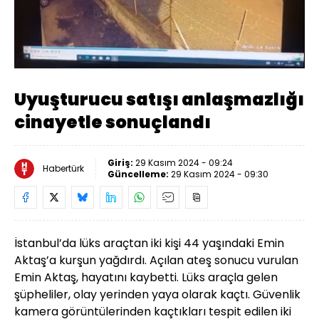
Yüklendi
:
100.00%
Sesi
Oynatma
Aç
Hızı
Uyuşturucu satışı anlaşmazlığı
cinayetle sonuçlandı
Giriş:
29 Kasım 2024 - 09:24
Habertürk
Güncelleme:
29 Kasım 2024 - 09:30
İstanbul’da lüks araçtan iki kişi 44 yaşındaki Emin
Aktaş’a kurşun yağdırdı. Açılan ateş sonucu vurulan
Emin Aktaş, hayatını kaybetti. Lüks araçla gelen
şüpheliler, olay yerinden yaya olarak kaçtı. Güvenlik
kamera görüntülerinden kaçtıkları tespit edilen iki