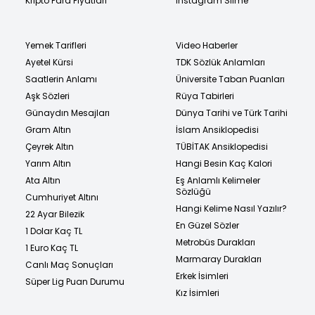
Kripto Para Fiyatları
Instagram Silme
Yemek Tarifleri
Video Haberler
Ayetel Kürsi
TDK Sözlük Anlamları
Saatlerin Anlamı
Üniversite Taban Puanları
Aşk Sözleri
Rüya Tabirleri
Günaydın Mesajları
Dünya Tarihi ve Türk Tarihi
Gram Altın
İslam Ansiklopedisi
Çeyrek Altın
TÜBİTAK Ansiklopedisi
Yarım Altın
Hangi Besin Kaç Kalori
Ata Altın
Eş Anlamlı Kelimeler
Sözlüğü
Cumhuriyet Altını
Hangi Kelime Nasıl Yazılır?
22 Ayar Bilezik
En Güzel Sözler
1 Dolar Kaç TL
Metrobüs Durakları
1 Euro Kaç TL
Marmaray Durakları
Canlı Maç Sonuçları
Erkek İsimleri
Süper Lig Puan Durumu
Kız İsimleri