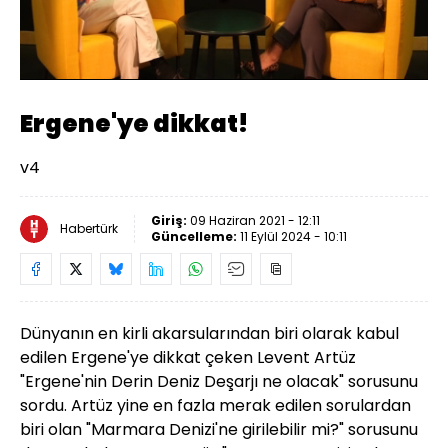
Yüklendi
:
5.72%
Sesi
Oynatma
Aç
Hızı
Ergene'ye dikkat!
v4
Giriş:
09 Haziran 2021 - 12:11
Habertürk
Güncelleme:
11 Eylül 2024 - 10:11
Dünyanın en kirli akarsularından biri olarak kabul
edilen Ergene'ye dikkat çeken Levent Artüz
"Ergene'nin Derin Deniz Deşarjı ne olacak" sorusunu
sordu. Artüz yine en fazla merak edilen sorulardan
biri olan "Marmara Denizi'ne girilebilir mi?" sorusunu