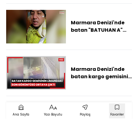
Marmara Denizi'nde
batan "BATUHAN A"
isimli kargo gemisinin
batmadan önceki son
görüntüleri
Marmara Denizi'nde
batan kargo gemisinin
limandaki son
görüntüsü ortaya çıktı
Ana Sayfa
Yazı Boyutu
Paylaş
Favoriler