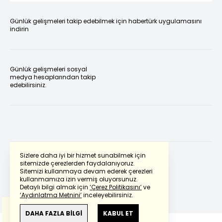
Günlük gelişmeleri takip edebilmek için habertürk uygulamasını
indirin
Günlük gelişmeleri sosyal
medya hesaplarından takip
edebilirsiniz.
Sizlere daha iyi bir hizmet sunabilmek için
sitemizde çerezlerden faydalanıyoruz.
Sitemizi kullanmaya devam ederek çerezleri
Powered by
Translate
kullanmamıza izin vermiş oluyorsunuz.
Detaylı bilgi almak için
‘Çerez Politikasını’
ve
‘Aydınlatma Metnini’
inceleyebilirsiniz.
Bu çeviride
Google Translete
kullanılmıştır.
Anlam ve çeviri hatalarından
haberturk.com
DAHA FAZLA BİLGİ
KABUL ET
sorumlu değildir.