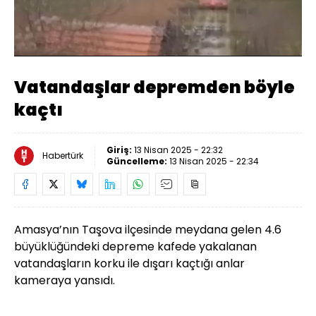
Yüklendi
:
100.00%
Sesi
Oynatma
Aç
Hızı
Vatandaşlar depremden böyle
kaçtı
Giriş:
13 Nisan 2025 - 22:32
Habertürk
Güncelleme:
13 Nisan 2025 - 22:34
Amasya’nın Taşova ilçesinde meydana gelen 4.6
büyüklüğündeki depreme kafede yakalanan
vatandaşların korku ile dışarı kaçtığı anlar
kameraya yansıdı.