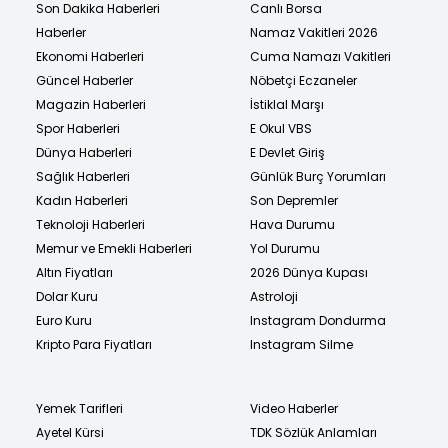
Son Dakika Haberleri
Canlı Borsa
Haberler
Namaz Vakitleri 2026
Ekonomi Haberleri
Cuma Namazı Vakitleri
Güncel Haberler
Nöbetçi Eczaneler
Magazin Haberleri
İstiklal Marşı
Spor Haberleri
E Okul VBS
Dünya Haberleri
E Devlet Giriş
Sağlık Haberleri
Günlük Burç Yorumları
Kadın Haberleri
Son Depremler
Teknoloji Haberleri
Hava Durumu
Memur ve Emekli Haberleri
Yol Durumu
Altın Fiyatları
2026 Dünya Kupası
Dolar Kuru
Astroloji
Euro Kuru
Instagram Dondurma
Kripto Para Fiyatları
Instagram Silme
Yemek Tarifleri
Video Haberler
Ayetel Kürsi
TDK Sözlük Anlamları