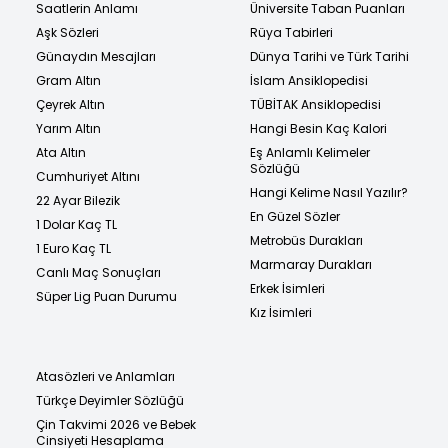
Saatlerin Anlamı
Üniversite Taban Puanları
Aşk Sözleri
Rüya Tabirleri
Günaydın Mesajları
Dünya Tarihi ve Türk Tarihi
Gram Altın
İslam Ansiklopedisi
Çeyrek Altın
TÜBİTAK Ansiklopedisi
Yarım Altın
Hangi Besin Kaç Kalori
Ata Altın
Eş Anlamlı Kelimeler
Sözlüğü
Cumhuriyet Altını
Hangi Kelime Nasıl Yazılır?
22 Ayar Bilezik
En Güzel Sözler
1 Dolar Kaç TL
Metrobüs Durakları
1 Euro Kaç TL
Marmaray Durakları
Canlı Maç Sonuçları
Erkek İsimleri
Süper Lig Puan Durumu
Kız İsimleri
Atasözleri ve Anlamları
Türkçe Deyimler Sözlüğü
Çin Takvimi 2026 ve Bebek
Cinsiyeti Hesaplama