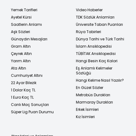
Yemek Tarifleri
Video Haberler
Ayetel Kürsi
TDK Sözlük Anlamları
Saatlerin Anlamı
Üniversite Taban Puanları
Aşk Sözleri
Rüya Tabirleri
Günaydın Mesajları
Dünya Tarihi ve Türk Tarihi
Gram Altın
İslam Ansiklopedisi
Çeyrek Altın
TÜBİTAK Ansiklopedisi
Yarım Altın
Hangi Besin Kaç Kalori
Ata Altın
Eş Anlamlı Kelimeler
Sözlüğü
Cumhuriyet Altını
Hangi Kelime Nasıl Yazılır?
22 Ayar Bilezik
En Güzel Sözler
1 Dolar Kaç TL
Metrobüs Durakları
1 Euro Kaç TL
Marmaray Durakları
Canlı Maç Sonuçları
Erkek İsimleri
Süper Lig Puan Durumu
Kız İsimleri