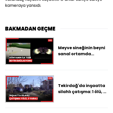
kameraya yansıdı.
BAKMADAN GEÇME
Meyve sineğinin beyni
sanal ortamda
canlandı! Dünyanın ilk
tam beyin emülasyonu
Tekirdağ'da inşaatta
silahlı çatışma: 1 ölü, 3
yaralı