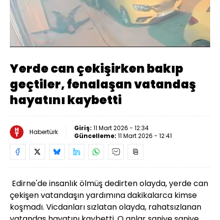
Yüklendi
:
20.00%
Sesi
Oynatma
480
Aç
Hızı
Yerde can çekişirken bakıp
geçtiler, fenalaşan vatandaş
hayatını kaybetti
Giriş:
11 Mart 2026 - 12:34
Habertürk
Güncelleme:
11 Mart 2026 - 12:41
Edirne'de insanlık ölmüş dedirten olayda, yerde can
çekişen vatandaşın yardımına dakikalarca kimse
koşmadı. Vicdanları sızlatan olayda, rahatsızlanan
vatandaş hayatını kaybetti. O anlar saniye saniye