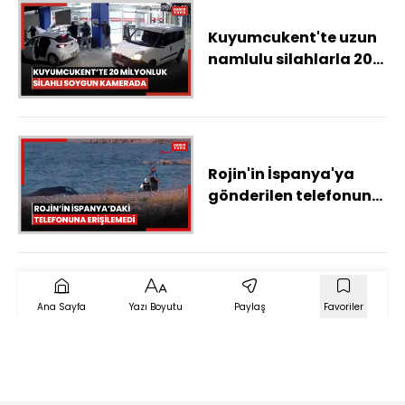
Kuyumcukent'te uzun
namlulu silahlarla 20
milyon liralık soygun
kamerada
Rojin'in İspanya'ya
gönderilen telefonuna
erişim sağlanamadı
Ana Sayfa
Yazı Boyutu
Paylaş
Favoriler