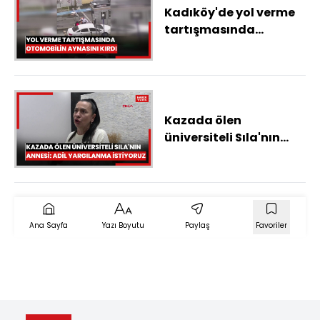
Kadıköy'de yol verme
tartışmasında
otomobilin aynasını
kırdı
Kazada ölen
üniversiteli Sıla'nın
annesi: Adil
yargılanma istiyoruz
Ana Sayfa
Yazı Boyutu
Paylaş
Favoriler