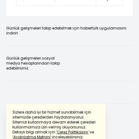
Günlük gelişmeleri takip edebilmek için habertürk uygulamasını
indirin
Günlük gelişmeleri sosyal
medya hesaplarından takip
edebilirsiniz.
Sizlere daha iyi bir hizmet sunabilmek için
sitemizde çerezlerden faydalanıyoruz.
Sitemizi kullanmaya devam ederek çerezleri
Powered by
Translate
kullanmamıza izin vermiş oluyorsunuz.
Detaylı bilgi almak için
‘Çerez Politikasını’
ve
‘Aydınlatma Metnini’
inceleyebilirsiniz.