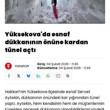
Yüklendi
:
27.20%
Sesi
Oynatma
480
Aç
Hızı
Yüksekova'da esnaf
dükkanının önüne kardan
tünel açtı
Giriş:
04 Şubat 2026 - 11:45
Habertürk
Güncelleme:
04 Şubat 2026 - 11:46
Hakkari’nin Yüksekova ilçesinde esnaf Servet
Aytekin, dükkanının önündeki kar yığınından tünel
yaptı. Aytekin, hem kendisinin hem de müşterilerinin
tünelden geçerek dükkanına ulaşabildiklerini söyledi.