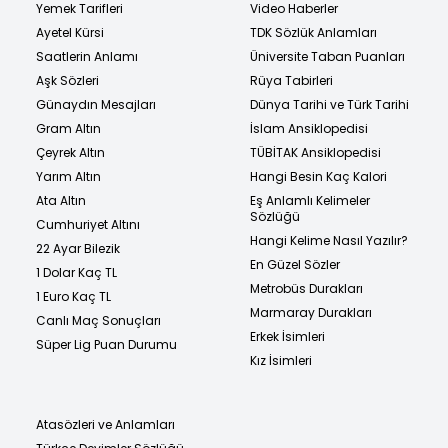
Yemek Tarifleri
Video Haberler
Ayetel Kürsi
TDK Sözlük Anlamları
Saatlerin Anlamı
Üniversite Taban Puanları
Aşk Sözleri
Rüya Tabirleri
Günaydın Mesajları
Dünya Tarihi ve Türk Tarihi
Gram Altın
İslam Ansiklopedisi
Çeyrek Altın
TÜBİTAK Ansiklopedisi
Yarım Altın
Hangi Besin Kaç Kalori
Ata Altın
Eş Anlamlı Kelimeler
Sözlüğü
Cumhuriyet Altını
Hangi Kelime Nasıl Yazılır?
22 Ayar Bilezik
En Güzel Sözler
1 Dolar Kaç TL
Metrobüs Durakları
1 Euro Kaç TL
Marmaray Durakları
Canlı Maç Sonuçları
Erkek İsimleri
Süper Lig Puan Durumu
Kız İsimleri
Atasözleri ve Anlamları