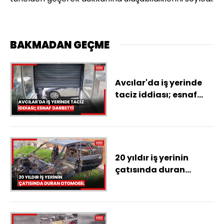
BAKMADAN GEÇME
Avcılar'da iş yerinde
taciz iddiası; esnaf
darbetti
20 yıldır iş yerinin
çatısında duran
otomobili, akan çatıyı
tamir etmek isteyince
gördü