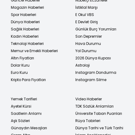
Güncel Haberler
Nöbetçi Eczaneler
Magazin Haberleri
İstiklal Marşı
Spor Haberleri
E Okul VBS
Dünya Haberleri
E Devlet Giriş
Sağlık Haberleri
Günlük Burç Yorumları
Kadın Haberleri
Son Depremler
Teknoloji Haberleri
Hava Durumu
Memur ve Emekli Haberleri
Yol Durumu
Altın Fiyatları
2026 Dünya Kupası
Dolar Kuru
Astroloji
Euro Kuru
Instagram Dondurma
Kripto Para Fiyatları
Instagram Silme
Yemek Tarifleri
Video Haberler
Ayetel Kürsi
TDK Sözlük Anlamları
Saatlerin Anlamı
Üniversite Taban Puanları
Aşk Sözleri
Rüya Tabirleri
Günaydın Mesajları
Dünya Tarihi ve Türk Tarihi