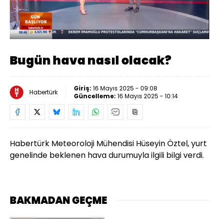
Yüklendi
:
12.48%
Sesi
Oynatma
Aç
Hızı
Bugün hava nasıl olacak?
Giriş:
16 Mayıs 2025 - 09:08
Habertürk
Güncelleme:
16 Mayıs 2025 - 10:14
Habertürk Meteoroloji Mühendisi Hüseyin Öztel, yurt
genelinde beklenen hava durumuyla ilgili bilgi verdi.
BAKMADAN GEÇME