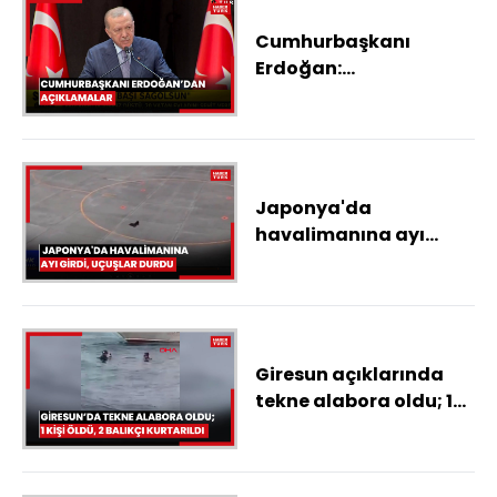
Cumhurbaşkanı
Erdoğan:
Yüreklerimizdeki
yangını tarif etmek
mümkün değil
Japonya'da
havalimanına ayı
girdi, uçuşlar durdu
Giresun açıklarında
tekne alabora oldu; 1
kişi öldü, 2 balıkçı
kurtarıldı: o anlar
kamerada