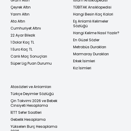
Gram Altın
İslam Ansiklopedisi
Çeyrek Altın
TÜBİTAK Ansiklopedisi
Yarım Altın
Hangi Besin Kaç Kalori
Ata Altın
Eş Anlamlı Kelimeler
Sözlüğü
Cumhuriyet Altını
Hangi Kelime Nasıl Yazılır?
22 Ayar Bilezik
En Güzel Sözler
1 Dolar Kaç TL
Metrobüs Durakları
1 Euro Kaç TL
Marmaray Durakları
Canlı Maç Sonuçları
Erkek İsimleri
Süper Lig Puan Durumu
Kız İsimleri
Atasözleri ve Anlamları
Türkçe Deyimler Sözlüğü
Çin Takvimi 2026 ve Bebek
Cinsiyeti Hesaplama
İETT Sefer Saatleri
Gebelik Hesaplama
Yükselen Burç Hesaplama