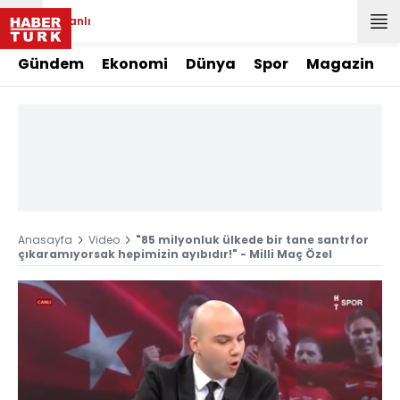
Canlı
Gündem
Ekonomi
Dünya
Spor
Magazin
Anasayfa
Video
"85 milyonluk ülkede bir tane santrfor
çıkaramıyorsak hepimizin ayıbıdır!" - Milli Maç Özel