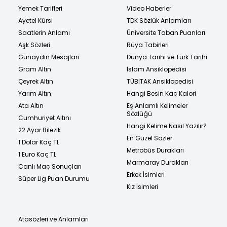
Yemek Tarifleri
Video Haberler
Ayetel Kürsi
TDK Sözlük Anlamları
Saatlerin Anlamı
Üniversite Taban Puanları
Aşk Sözleri
Rüya Tabirleri
Günaydın Mesajları
Dünya Tarihi ve Türk Tarihi
Gram Altın
İslam Ansiklopedisi
Çeyrek Altın
TÜBİTAK Ansiklopedisi
Yarım Altın
Hangi Besin Kaç Kalori
Ata Altın
Eş Anlamlı Kelimeler
Sözlüğü
Cumhuriyet Altını
Hangi Kelime Nasıl Yazılır?
22 Ayar Bilezik
En Güzel Sözler
1 Dolar Kaç TL
Metrobüs Durakları
1 Euro Kaç TL
Marmaray Durakları
Canlı Maç Sonuçları
Erkek İsimleri
Süper Lig Puan Durumu
Kız İsimleri
Atasözleri ve Anlamları