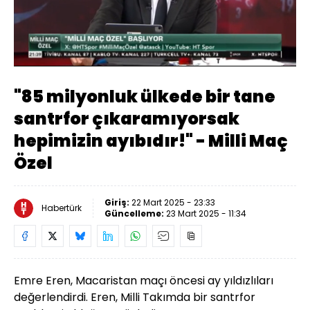
Yüklendi
:
7.08%
Sesi
Oynatma
Aç
Hızı
"85 milyonluk ülkede bir tane
santrfor çıkaramıyorsak
hepimizin ayıbıdır!" - Milli Maç
Özel
Giriş:
22 Mart 2025 - 23:33
Habertürk
Güncelleme:
23 Mart 2025 - 11:34
Emre Eren, Macaristan maçı öncesi ay yıldızlıları
değerlendirdi. Eren, Milli Takımda bir santrfor