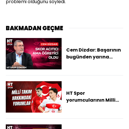
problemi olduğunu söyledi.
BAKMADAN GEÇME
Cem Dizdar: Başarının
bugünden yarına
gelmeyeceğini
anlamamız gerekiyor
HT Spor
yorumcularının Milli
Takım hakkındaki
yorumları - HT Spor