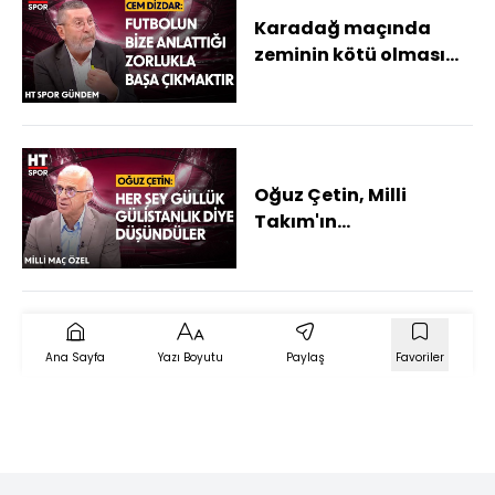
Karadağ maçında
zeminin kötü olması
bahane mi? - HT Spor
Gündem
Oğuz Çetin, Milli
Takım'ın
mağlubiyetini
değerlendirdi - Milli
Maç Özel
Ana Sayfa
Yazı Boyutu
Paylaş
Favoriler