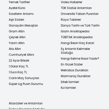
Yemek Tarifleri
Video Haberler
Ayetel Kürsi
TDK Sözlük Anlamları
Saatlerin Anlamı
Üniversite Taban Puanları
Aşk Sözleri
Rüya Tabirleri
Günaydın Mesajları
Dünya Tarihi ve Türk Tarihi
Gram Altın
İslam Ansiklopedisi
Çeyrek Altın
TÜBİTAK Ansiklopedisi
Yarım Altın
Hangi Besin Kaç Kalori
Ata Altın
Eş Anlamlı Kelimeler
Sözlüğü
Cumhuriyet Altını
Hangi Kelime Nasıl Yazılır?
22 Ayar Bilezik
En Güzel Sözler
1 Dolar Kaç TL
Metrobüs Durakları
1 Euro Kaç TL
Marmaray Durakları
Canlı Maç Sonuçları
Erkek İsimleri
Süper Lig Puan Durumu
Kız İsimleri
Atasözleri ve Anlamları