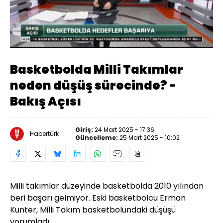
Yüklendi
:
2.18%
Sesi
Oynatma
Aç
Hızı
Basketbolda Milli Takımlar
neden düşüş sürecinde? -
Bakış Açısı
Giriş:
24 Mart 2025 - 17:36
Habertürk
Güncelleme:
25 Mart 2025 - 10:02
Milli takımlar düzeyinde basketbolda 2010 yılından
beri başarı gelmiyor. Eski basketbolcu Erman
Kunter, Milli Takım basketbolundaki düşüşü
yorumladı.