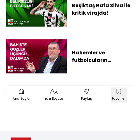
Beşiktaş Rafa Silva ile
kritik virajda!
Hakemler ve
futbolcuların
ardından gözler
yöneticilere çevrildi
Ana Sayfa
Yazı Boyutu
Paylaş
Favoriler