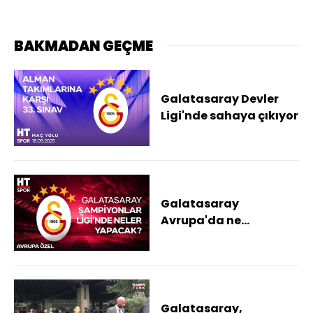
BAKMADAN GEÇME
Galatasaray Devler
Ligi'nde sahaya çıkıyor
Galatasaray
Avrupa'da ne
yapabilir?
Şampiyonlar Ligi
yolculuğu başlıyor
Galatasaray,