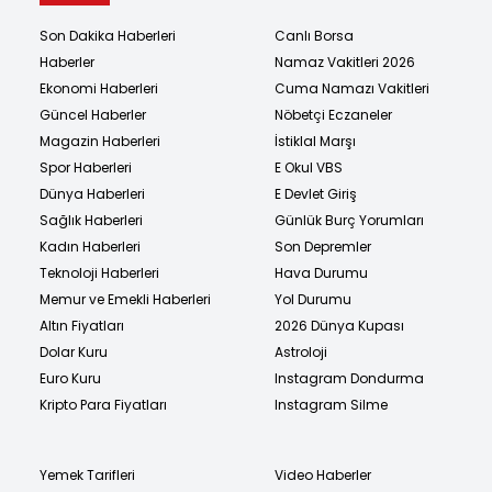
Son Dakika Haberleri
Canlı Borsa
Haberler
Namaz Vakitleri 2026
Ekonomi Haberleri
Cuma Namazı Vakitleri
Güncel Haberler
Nöbetçi Eczaneler
Magazin Haberleri
İstiklal Marşı
Spor Haberleri
E Okul VBS
Dünya Haberleri
E Devlet Giriş
Sağlık Haberleri
Günlük Burç Yorumları
Kadın Haberleri
Son Depremler
Teknoloji Haberleri
Hava Durumu
Memur ve Emekli Haberleri
Yol Durumu
Altın Fiyatları
2026 Dünya Kupası
Dolar Kuru
Astroloji
Euro Kuru
Instagram Dondurma
Kripto Para Fiyatları
Instagram Silme
Yemek Tarifleri
Video Haberler