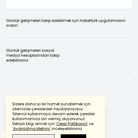
Günlük gelişmeleri takip edebilmek için habertürk uygulamasını
indirin
Günlük gelişmeleri sosyal
medya hesaplarından takip
edebilirsiniz.
Sizlere daha iyi bir hizmet sunabilmek için
sitemizde çerezlerden faydalanıyoruz.
Sitemizi kullanmaya devam ederek çerezleri
Powered by
Translate
kullanmamıza izin vermiş oluyorsunuz.
Detaylı bilgi almak için
‘Çerez Politikasını’
ve
‘Aydınlatma Metnini’
inceleyebilirsiniz.
Bu çeviride
Google Translete
kullanılmıştır.