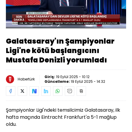
Yüklendi
:
6.60%
Sesi
Oynatma
Aç
Hızı
Galatasaray'ın Şampiyonlar
Ligi'ne kötü başlangıcını
Mustafa Denizli yorumladı
Giriş:
19 Eylül 2025 - 10:12
Habertürk
Güncelleme:
19 Eylül 2025 - 14:32
Şampiyonlar Ligi'ndeki temsilcimiz Galatasaray, ilk
hafta maçında Eintracht Frankfurt'a 5-1 mağlup
oldu.