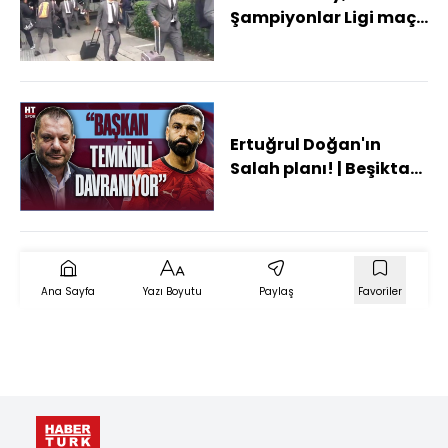
Şampiyonlar Ligi maçı
için Madrid'de
Ertuğrul Doğan'ın
Salah planı! | Beşiktaş
masadan tamamen
kalktı
Ana Sayfa
Yazı Boyutu
Paylaş
Favoriler