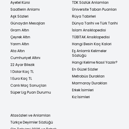
Ayetel Kürsi
TDK Sözlük Anlamları
Saatlerin Anlamı
Üniversite Taban Puanları
Aşk Sözleri
Rüya Tabirleri
Günaydın Mesajları
Dünya Tarihi ve Türk Tarihi
Gram Altın
İslam Ansiklopedisi
Çeyrek Altın
TÜBİTAK Ansiklopedisi
Yarım Altın
Hangi Besin Kaç Kalori
Ata Altın
Eş Anlamlı Kelimeler
Sözlüğü
Cumhuriyet Altını
Hangi Kelime Nasıl Yazılır?
22 Ayar Bilezik
En Güzel Sözler
1 Dolar Kaç TL
Metrobüs Durakları
1 Euro Kaç TL
Marmaray Durakları
Canlı Maç Sonuçları
Erkek İsimleri
Süper Lig Puan Durumu
Kız İsimleri
Atasözleri ve Anlamları
Türkçe Deyimler Sözlüğü