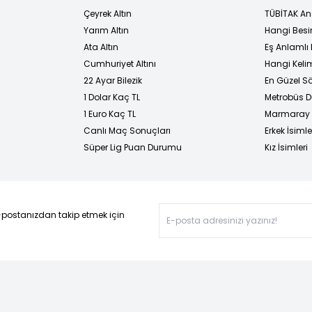
Çeyrek Altın
TÜBİTAK An
Yarım Altın
Hangi Besi
Ata Altın
Eş Anlamlı 
Cumhuriyet Altını
Hangi Kelim
22 Ayar Bilezik
En Güzel Sö
1 Dolar Kaç TL
Metrobüs D
1 Euro Kaç TL
Marmaray D
Canlı Maç Sonuçları
Erkek İsimle
Süper Lig Puan Durumu
Kız İsimleri
-postanızdan takip etmek için