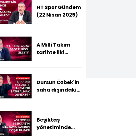
HT Spor Gündem
(22 Nisan 2025)
A Milli Takım
tarihte ilki
başardı! - HT
Spor Gündem
Dursun Özbek'in
saha dışındaki
mücadelesi - HT
Spor Gündem
Beşiktaş
yönetiminde
savcılık krizi - HT