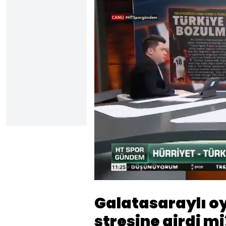
Yüklendi
:
11.19%
Sesi
Aç
Galatasaraylı 
stresine girdi m