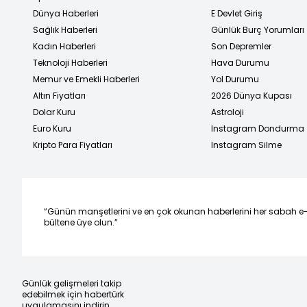
Dünya Haberleri
E Devlet Giriş
Sağlık Haberleri
Günlük Burç Yorumları
Kadın Haberleri
Son Depremler
Teknoloji Haberleri
Hava Durumu
Memur ve Emekli Haberleri
Yol Durumu
Altın Fiyatları
2026 Dünya Kupası
Dolar Kuru
Astroloji
Euro Kuru
Instagram Dondurma
Kripto Para Fiyatları
Instagram Silme
“Günün manşetlerini ve en çok okunan haberlerini her sabah e
bültene üye olun.”
Günlük gelişmeleri takip
edebilmek için habertürk
uygulamasını indirin