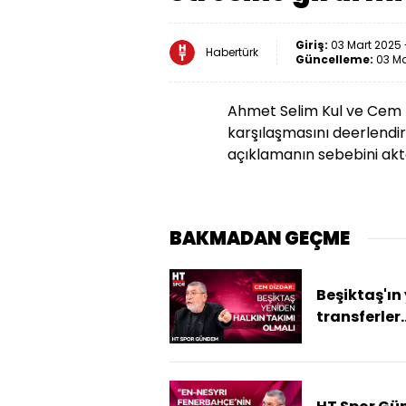
Giriş:
03 Mart 2025 
Habertürk
Güncelleme:
03 Ma
Ahmet Selim Kul ve Cem 
karşılaşmasını deerlendir
açıklamanın sebebini akt
BAKMADAN GEÇME
Beşiktaş'ın 
transferler
yapması ku
felsefesine 
mi?