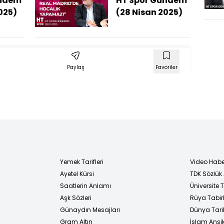
ündem
HT Spor Gündem
025)
(28 Nisan 2025)
Paylaş
Favoriler
Yemek Tarifleri
Video Habe
Ayetel Kürsi
TDK Sözlük
i
Saatlerin Anlamı
Üniversite
Aşk Sözleri
Rüya Tabirl
Günaydın Mesajları
Dünya Tarih
Gram Altın
İslam Ansi