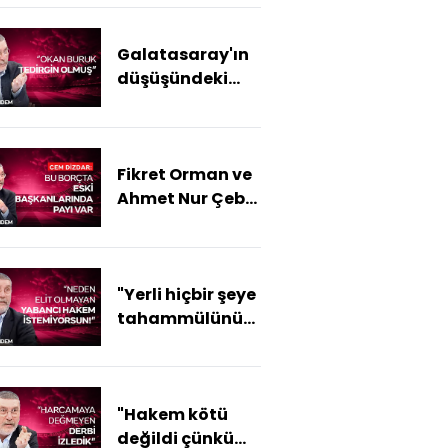
Spor Gündem
Galatasaray'ın
düşüşündeki
sebep Okan
Buruk mu? - HT
Spor Gündem
Fikret Orman ve
Ahmet Nur Çebi
kavgası yeniden
alevlendi - HT
Spor Gündem
"Yerli hiçbir şeye
tahammülünüz
yok" - HT Spor
Gündem
"Hakem kötü
değildi çünkü