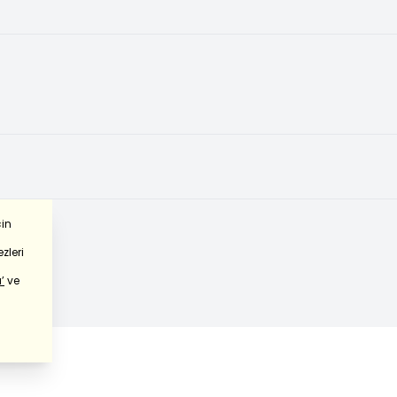
çin
zleri
’
ve