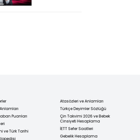
yöneteceği bir
maç yoktu!" - HT
Spor Gündem
rler
Atasözleri ve Anlamları
 Anlamları
Türkçe Deyimler Sözlüğü
 Taban Puanları
Çin Takvimi 2026 ve Bebek
Cinsiyeti Hesaplama
eri
İETT Sefer Saatleri
i ve Türk Tarihi
Gebelik Hesaplama
klopedisi