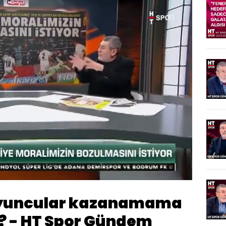
Oynatma
Hızı
oyuncular kazanamama
i? - HT Spor Gündem