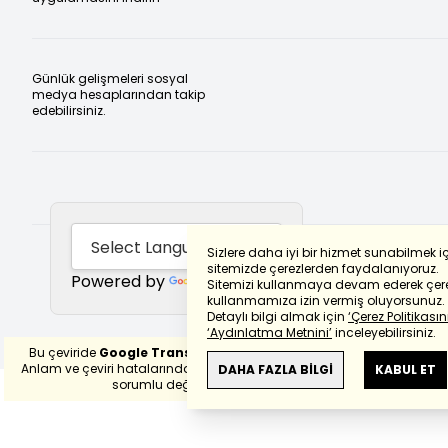
Günlük gelişmeleri sosyal
medya hesaplarından takip
edebilirsiniz.
Sizlere daha iyi bir hizmet sunabilmek i
sitemizde çerezlerden faydalanıyoruz.
Powered by
Translate
Sitemizi kullanmaya devam ederek çere
kullanmamıza izin vermiş oluyorsunuz.
Detaylı bilgi almak için
‘Çerez Politikasını
‘Aydınlatma Metnini’
inceleyebilirsiniz.
Bu çeviride
Google Translete
kullanılmıştır.
Anlam ve çeviri hatalarından
haberturk.com
DAHA FAZLA BİLGİ
KABUL ET
sorumlu değildir.