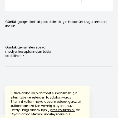
Günlük gelişmeleri takip edebilmek için habertürk uygulamasını
indirin
Günlük gelişmeleri sosyal
medya hesaplarından takip
edebilirsiniz.
Sizlere daha iyi bir hizmet sunabilmek için
sitemizde çerezlerden faydalanıyoruz.
Sitemizi kullanmaya devam ederek çerezleri
Powered by
Translate
kullanmamıza izin vermiş oluyorsunuz.
Detaylı bilgi almak için
‘Çerez Politikasını’
ve
‘Aydınlatma Metnini’
inceleyebilirsiniz.