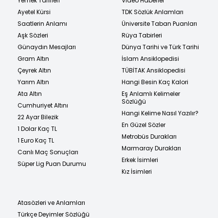
Yemek Tarifleri
Video Haberler
Ayetel Kürsi
TDK Sözlük Anlamları
Saatlerin Anlamı
Üniversite Taban Puanları
Aşk Sözleri
Rüya Tabirleri
Günaydın Mesajları
Dünya Tarihi ve Türk Tarihi
Gram Altın
İslam Ansiklopedisi
Çeyrek Altın
TÜBİTAK Ansiklopedisi
Yarım Altın
Hangi Besin Kaç Kalori
Ata Altın
Eş Anlamlı Kelimeler
Sözlüğü
Cumhuriyet Altını
Hangi Kelime Nasıl Yazılır?
22 Ayar Bilezik
En Güzel Sözler
1 Dolar Kaç TL
Metrobüs Durakları
1 Euro Kaç TL
Marmaray Durakları
Canlı Maç Sonuçları
Erkek İsimleri
Süper Lig Puan Durumu
Kız İsimleri
Atasözleri ve Anlamları
Türkçe Deyimler Sözlüğü