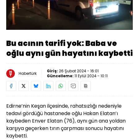
Yüklendi
:
36.82%
Sesi
Oynatma
Aç
Hızı
Bu acının tarifi yok: Baba ve
oğlu aynı gün hayatını kaybetti
Giriş:
26 Şubat 2024 - 16:01
Habertürk
Güncelleme:
11 Eylül 2024 - 10:11
Edirne’nin Keşan ilçesinde, rahatsızlığı nedeniyle
tedavi gördüğü hastanede oğlu Hakan Elatan’ı
kaybeden Enver Elatan (76), aynı gün ana yoldan
karşıya geçerken tırın çarpması sonucu hayatını
kaybetti.