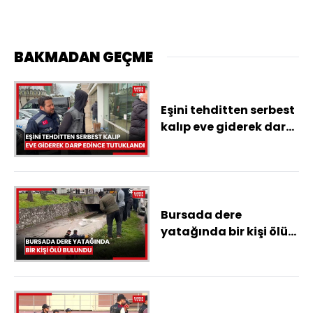
BAKMADAN GEÇME
Eşini tehditten serbest
kalıp eve giderek darp
edince tutuklandı
Bursada dere
yatağında bir kişi ölü
bulundu