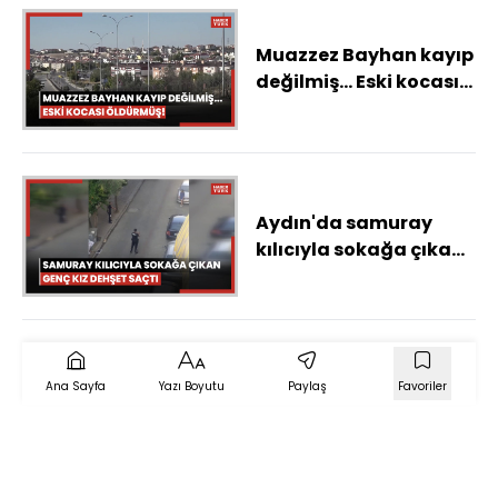
Muazzez Bayhan kayıp
değilmiş... Eski kocası
öldürmüş!
Aydın'da samuray
kılıcıyla sokağa çıkan
genç kız dehşet saçtı
Ana Sayfa
Yazı Boyutu
Paylaş
Favoriler