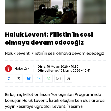
Yüklendi
:
48.82%
Sesi
Oynatma
480
Aç
Hızı
Haluk Levent: Filistin'in sesi
olmaya devam edeceğiz
Haluk Levent: Filistin'in sesi olmaya devam edeceğiz
Giriş:
19 Mayıs 2026 - 10:39
Habertürk
Güncelleme:
19 Mayıs 2026 - 10:41
Birleşmiş Milletler İnsan Yerleşimleri Programı'nda
konuşan Haluk Levent, İsrail'i eleştirirken uluslararası
yayın kesintiye uğratıldı. Levent, "Sesimizi