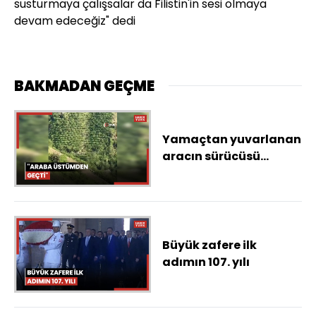
susturmaya çalışsalar da Filistin'in sesi olmaya
devam edeceğiz" dedi
BAKMADAN GEÇME
Yamaçtan yuvarlanan
aracın sürücüsü
dehşet anlarını
anlattı: "Araba
üstümden geçti"
Büyük zafere ilk
adımın 107. yılı