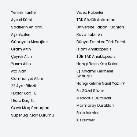
Yemek Tarifleri
Video Haberler
Ayetel Kürsi
TDK Sözlük Anlamları
Saatlerin Anlamı
Üniversite Taban Puanları
Aşk Sözleri
Rüya Tabirleri
Günaydın Mesajları
Dünya Tarihi ve Türk Tarihi
Gram Altın
İslam Ansiklopedisi
Çeyrek Altın
TÜBİTAK Ansiklopedisi
Yarım Altın
Hangi Besin Kaç Kalori
Ata Altın
Eş Anlamlı Kelimeler
Sözlüğü
Cumhuriyet Altını
Hangi Kelime Nasıl Yazılır?
22 Ayar Bilezik
En Güzel Sözler
1 Dolar Kaç TL
Metrobüs Durakları
1 Euro Kaç TL
Marmaray Durakları
Canlı Maç Sonuçları
Erkek İsimleri
Süper Lig Puan Durumu
Kız İsimleri