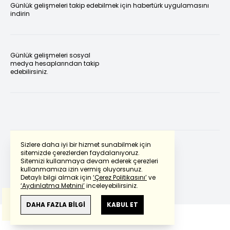
Günlük gelişmeleri takip edebilmek için habertürk uygulamasını
indirin
Günlük gelişmeleri sosyal
medya hesaplarından takip
edebilirsiniz.
Sizlere daha iyi bir hizmet sunabilmek için
sitemizde çerezlerden faydalanıyoruz.
Sitemizi kullanmaya devam ederek çerezleri
Powered by
Translate
kullanmamıza izin vermiş oluyorsunuz.
Detaylı bilgi almak için
‘Çerez Politikasını’
ve
‘Aydınlatma Metnini’
inceleyebilirsiniz.
Bu çeviride
Google Translete
kullanılmıştır.
Anlam ve çeviri hatalarından
haberturk.com
DAHA FAZLA BİLGİ
KABUL ET
sorumlu değildir.