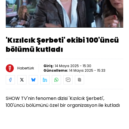
Yüklendi
:
40.20%
Sesi
Oynatma
Aç
Hızı
'Kızılcık Şerbeti' ekibi 100'üncü
bölümü kutladı
Giriş:
14 Mayıs 2025 - 15:30
Habertürk
Güncelleme:
14 Mayıs 2025 - 15:33
SHOW TV'nin fenomen dizisi 'Kızılcık Şerbeti',
100'üncü bölümünü özel bir organizasyon ile kutladı