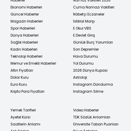
Haberler
Namaz Vakitleri 2026
Ekonomi Haberleri
Cuma Namazı Vakitleri
Güncel Haberler
Nöbetçi Eczaneler
Magazin Haberleri
İstiklal Marşı
Spor Haberleri
E Okul VBS
Dünya Haberleri
E Devlet Giriş
Sağlık Haberleri
Günlük Burç Yorumları
Kadın Haberleri
Son Depremler
Teknoloji Haberleri
Hava Durumu
Memur ve Emekli Haberleri
Yol Durumu
Altın Fiyatları
2026 Dünya Kupası
Dolar Kuru
Astroloji
Euro Kuru
Instagram Dondurma
Kripto Para Fiyatları
Instagram Silme
Yemek Tarifleri
Video Haberler
Ayetel Kürsi
TDK Sözlük Anlamları
Saatlerin Anlamı
Üniversite Taban Puanları