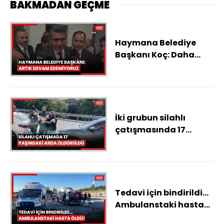
BAKMADAN GEÇME
Haymana Belediye
Başkanı Koç: Daha
fazla devam edebilme
durumumuz kalmadı
İki grubun silahlı
çatışmasında 17
yaşındaki Arda
öldürüldü
Tedavi için bindirildi...
Ambulanstaki hasta
öldü!