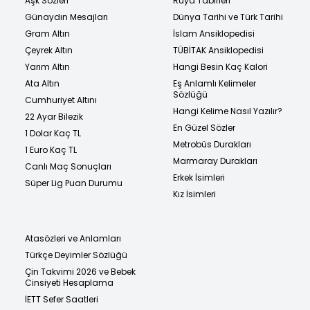
Aşk Sözleri
Rüya Tabirleri
Günaydın Mesajları
Dünya Tarihi ve Türk Tarihi
Gram Altın
İslam Ansiklopedisi
Çeyrek Altın
TÜBİTAK Ansiklopedisi
Yarım Altın
Hangi Besin Kaç Kalori
Ata Altın
Eş Anlamlı Kelimeler
Sözlüğü
Cumhuriyet Altını
Hangi Kelime Nasıl Yazılır?
22 Ayar Bilezik
En Güzel Sözler
1 Dolar Kaç TL
Metrobüs Durakları
1 Euro Kaç TL
Marmaray Durakları
Canlı Maç Sonuçları
Erkek İsimleri
Süper Lig Puan Durumu
Kız İsimleri
Atasözleri ve Anlamları
Türkçe Deyimler Sözlüğü
Çin Takvimi 2026 ve Bebek
Cinsiyeti Hesaplama
İETT Sefer Saatleri