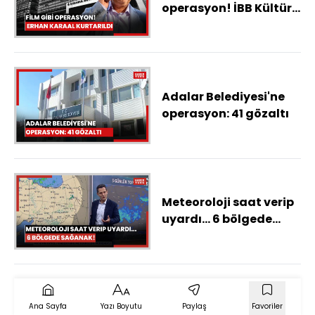
operasyon! İBB Kültür
A.Ş. Genel Müdür
Yardımcısı Erhan
Karaal kurtarıldı
Adalar Belediyesi'ne
operasyon: 41 gözaltı
Meteoroloji saat verip
uyardı... 6 bölgede
sağanak! 15 kent için
'sarı' alarm
Ana Sayfa
Yazı Boyutu
Paylaş
Favoriler