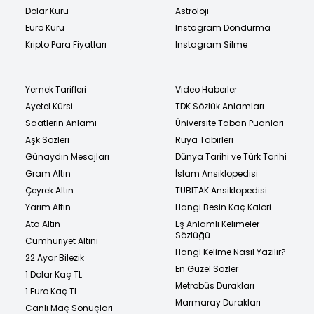
Dolar Kuru
Astroloji
Euro Kuru
Instagram Dondurma
Kripto Para Fiyatları
Instagram Silme
Yemek Tarifleri
Video Haberler
Ayetel Kürsi
TDK Sözlük Anlamları
Saatlerin Anlamı
Üniversite Taban Puanları
Aşk Sözleri
Rüya Tabirleri
Günaydın Mesajları
Dünya Tarihi ve Türk Tarihi
Gram Altın
İslam Ansiklopedisi
Çeyrek Altın
TÜBİTAK Ansiklopedisi
Yarım Altın
Hangi Besin Kaç Kalori
Ata Altın
Eş Anlamlı Kelimeler
Sözlüğü
Cumhuriyet Altını
Hangi Kelime Nasıl Yazılır?
22 Ayar Bilezik
En Güzel Sözler
1 Dolar Kaç TL
Metrobüs Durakları
1 Euro Kaç TL
Marmaray Durakları
Canlı Maç Sonuçları