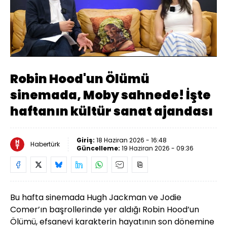
Yüklendi
:
5.75%
Sesi
Oynatma
480
Aç
Hızı
Robin Hood'un Ölümü
sinemada, Moby sahnede! İşte
haftanın kültür sanat ajandası
Giriş:
18 Haziran 2026 - 16:48
Habertürk
Güncelleme:
19 Haziran 2026 - 09:36
Bu hafta sinemada Hugh Jackman ve Jodie
Comer’ın başrollerinde yer aldığı Robin Hood’un
Ölümü, efsanevi karakterin hayatının son dönemine