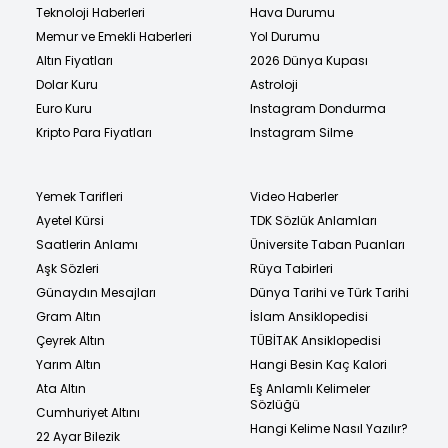
Teknoloji Haberleri
Hava Durumu
Memur ve Emekli Haberleri
Yol Durumu
Altın Fiyatları
2026 Dünya Kupası
Dolar Kuru
Astroloji
Euro Kuru
Instagram Dondurma
Kripto Para Fiyatları
Instagram Silme
Yemek Tarifleri
Video Haberler
Ayetel Kürsi
TDK Sözlük Anlamları
Saatlerin Anlamı
Üniversite Taban Puanları
Aşk Sözleri
Rüya Tabirleri
Günaydın Mesajları
Dünya Tarihi ve Türk Tarihi
Gram Altın
İslam Ansiklopedisi
Çeyrek Altın
TÜBİTAK Ansiklopedisi
Yarım Altın
Hangi Besin Kaç Kalori
Ata Altın
Eş Anlamlı Kelimeler
Sözlüğü
Cumhuriyet Altını
Hangi Kelime Nasıl Yazılır?
22 Ayar Bilezik