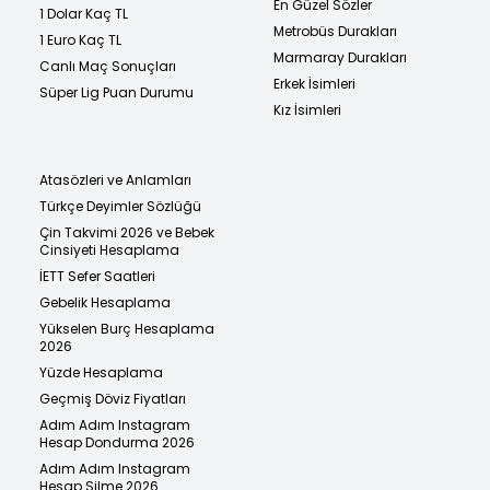
En Güzel Sözler
1 Dolar Kaç TL
Metrobüs Durakları
1 Euro Kaç TL
Marmaray Durakları
Canlı Maç Sonuçları
Erkek İsimleri
Süper Lig Puan Durumu
Kız İsimleri
Atasözleri ve Anlamları
Türkçe Deyimler Sözlüğü
Çin Takvimi 2026 ve Bebek
Cinsiyeti Hesaplama
İETT Sefer Saatleri
Gebelik Hesaplama
Yükselen Burç Hesaplama
2026
Yüzde Hesaplama
Geçmiş Döviz Fiyatları
Adım Adım Instagram
Hesap Dondurma 2026
Adım Adım Instagram
Hesap Silme 2026