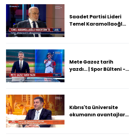
Saadet Partisi Lideri
Temel Karamollaoğlu
Habertürk'te | Enine
Boyuna - 30 Temmuz
2021
Mete Gazoz tarih
yazdı... | Spor Bülteni -
31 Temmuz 2021
Kıbrıs'ta üniversite
okumanın avantajları
neler? | Yolun
Başındayken - 31