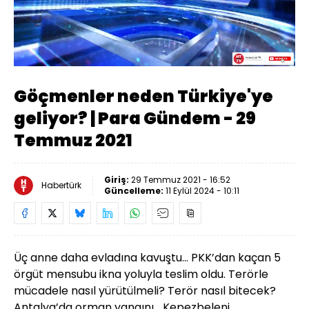
Yüklendi
:
0.49%
Sesi
Oynatma
Aç
Hızı
Göçmenler neden Türkiye'ye
geliyor? | Para Gündem - 29
Temmuz 2021
Giriş:
29 Temmuz 2021 - 16:52
Habertürk
Güncelleme:
11 Eylül 2024 - 10:11
Üç anne daha evladına kavuştu… PKK’dan kaçan 5
örgüt mensubu ikna yoluyla teslim oldu. Terörle
mücadele nasıl yürütülmeli? Terör nasıl bitecek?
Antalya’da orman yangını… Kepezbeleni