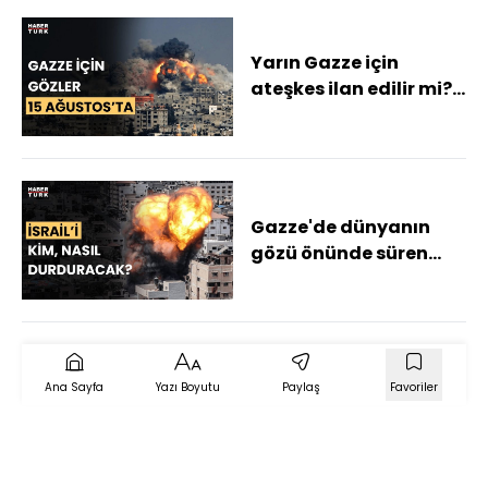
Yarın Gazze için
ateşkes ilan edilir mi?
Çetiner Çetin ve Dr.
Gökhan Çınkara
anlattı
Gazze'de dünyanın
gözü önünde süren
soykırım nasıl biter?
Gökhan Çinkara
yorumladı
Ana Sayfa
Yazı Boyutu
Paylaş
Favoriler