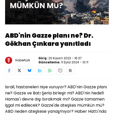
Oynat
ABD'nin Gazze planı ne? Dr.
Gökhan Çınkara yanıtladı
Giriş:
20 Kasım 2023 - 16:37
Habertürk
Güncelleme:
11 Eylül 2024 - 10:11
İsrail, hastaneleri niye vuruyor? ABD'nin Gazze planı
ne? Gazze ve Batı Şeria birleşir mi? ABD'nin hedefi
Hamas'ı devre dışı bırakmak mı? Gazze tamamen
işgal mi edilecek? Gazze'de ateşkes mümkün mü?
ABD neden ateşkese yanaşmıyor? Haber Hattı'nda