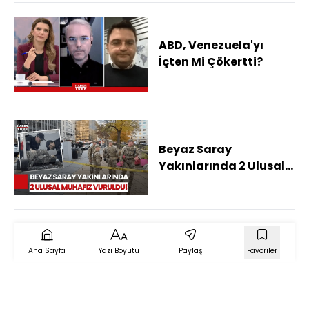
ABD, Venezuela'yı
İçten Mi Çökertti?
Beyaz Saray
Yakınlarında 2 Ulusal
Muhafız Vuruldu:
Trump'tan 'Terör'
Açıklaması
Ana Sayfa
Yazı Boyutu
Paylaş
Favoriler