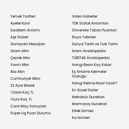
Yemek Tarifleri
Video Haberler
Ayetel Kürsi
TDK Sözlük Anlamları
Saatlerin Anlamı
Üniversite Taban Puanları
Aşk Sözleri
Rüya Tabirleri
Günaydın Mesajları
Dünya Tarihi ve Türk Tarihi
Gram Altın
İslam Ansiklopedisi
Çeyrek Altın
TÜBİTAK Ansiklopedisi
Yarım Altın
Hangi Besin Kaç Kalori
Ata Altın
Eş Anlamlı Kelimeler
Sözlüğü
Cumhuriyet Altını
Hangi Kelime Nasıl Yazılır?
22 Ayar Bilezik
En Güzel Sözler
1 Dolar Kaç TL
Metrobüs Durakları
1 Euro Kaç TL
Marmaray Durakları
Canlı Maç Sonuçları
Erkek İsimleri
Süper Lig Puan Durumu
Kız İsimleri