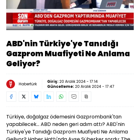
Yüklendi
:
9.52%
Sesi
Oynatma
Aç
Hızı
ABD'nin Türkiye'ye Tanıdığı
Gazprom Muafiyeti Ne Anlama
Geliyor?
Giriş:
20 Aralık 2024 - 17:14
Habertürk
Güncelleme:
20 Aralık 2024 - 17:47
Türkiye, doğalgaz ödemesini Gazprombank'tan
yapabilecek... ABD neden geri adım attı? ABD'nin
Türkiye'ye Tanıdığı Gazprom Muafiyeti Ne Anlama
Geliyor? Haber Hattı'nda Ayşe Süberker sordu; The