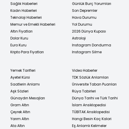
Sağlık Haberleri
Günlük Burç Yorumları
Kadın Haberleri
Son Depremler
Teknoloji Haberleri
Hava Durumu
Memur ve Emekli Haberleri
Yol Durumu
Altın Fiyatları
2026 Dünya Kupası
Dolar Kuru
Astroloji
Euro Kuru
Instagram Dondurma
Kripto Para Fiyatları
Instagram Silme
Yemek Tarifleri
Video Haberler
Ayetel Kürsi
TDK Sözlük Anlamları
Saatlerin Anlamı
Üniversite Taban Puanları
Aşk Sözleri
Rüya Tabirleri
Günaydın Mesajları
Dünya Tarihi ve Türk Tarihi
Gram Altın
İslam Ansiklopedisi
Çeyrek Altın
TÜBİTAK Ansiklopedisi
Yarım Altın
Hangi Besin Kaç Kalori
Ata Altın
Eş Anlamlı Kelimeler