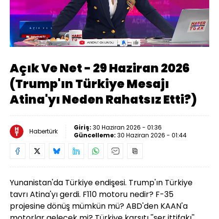
Yüklendi
:
0.48%
Sesi
Oynatma
Aç
Hızı
Açık Ve Net - 29 Haziran 2026
(Trump'ın Türkiye Mesajı
Atina'yı Neden Rahatsız Etti?)
Giriş:
30 Haziran 2026 - 01:36
Habertürk
Güncelleme:
30 Haziran 2026 - 01:44
Yunanistan'da Türkiye endişesi.
Trump'ın Türkiye
tavrı Atina'yı gerdi. F110 motoru nedir? F-35
projesine dönüş mümkün mü? ABD'den KAAN'a
motorlar gelecek mi? Türkiye karşıtı ''şer ittifakı''