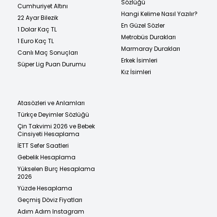
Sözlüğü
Cumhuriyet Altını
Hangi Kelime Nasıl Yazılır?
22 Ayar Bilezik
En Güzel Sözler
1 Dolar Kaç TL
Metrobüs Durakları
1 Euro Kaç TL
Marmaray Durakları
Canlı Maç Sonuçları
Erkek İsimleri
Süper Lig Puan Durumu
Kız İsimleri
Atasözleri ve Anlamları
Türkçe Deyimler Sözlüğü
Çin Takvimi 2026 ve Bebek
Cinsiyeti Hesaplama
İETT Sefer Saatleri
Gebelik Hesaplama
Yükselen Burç Hesaplama
2026
Yüzde Hesaplama
Geçmiş Döviz Fiyatları
Adım Adım Instagram