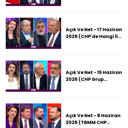
"Kılıçdaroğlu Sokağa
Çıkamıyor" Mu Dedi?)
Açık Ve Net - 17 Haziran
2026 (CHP'de Hangi İl
Başkanları Görevden
Alındı?)
Açık Ve Net - 15 Haziran
2026 (CHP Grup
Toplantısından Neden
Vazgeçti?)
Açık Ve Net - 8 Haziran
2026 (TBMM CHP