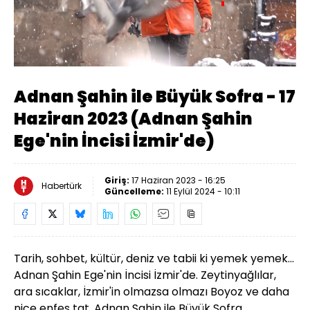
Yüklendi
:
1.85%
Sesi
Oynatma
Aç
Hızı
Adnan Şahin ile Büyük Sofra - 17
Haziran 2023 (Adnan Şahin
Ege'nin İncisi İzmir'de)
Giriş:
17 Haziran 2023 - 16:25
Habertürk
Güncelleme:
11 Eylül 2024 - 10:11
Tarih, sohbet, kültür, deniz ve tabii ki yemek yemek...
Adnan Şahin Ege'nin İncisi İzmir'de. Zeytinyağlılar,
ara sıcaklar, İzmir'in olmazsa olmazı Boyoz ve daha
nice enfes tat. Adnan Şahin ile Büyük Sofra.