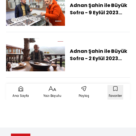
Adnan Şahin ile Büyük
Sofra - 9 Eylül 2023
(Adnan Şahin
Anadolu'nun lezzet
başkenti Erzurum'da)
Adnan Şahin ile Büyük
Sofra - 2 Eylül 2023
(Adnan Şahin dost
sohbetlerinin baş tacı
Rize'de)
Ana Sayfa
Yazı Boyutu
Paylaş
Favoriler