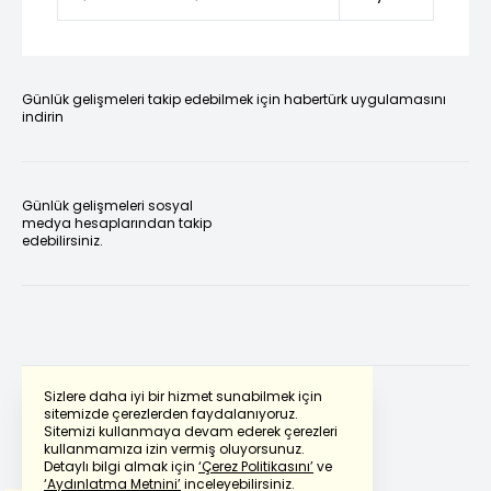
Günlük gelişmeleri takip edebilmek için habertürk uygulamasını
indirin
Günlük gelişmeleri sosyal
medya hesaplarından takip
edebilirsiniz.
Sizlere daha iyi bir hizmet sunabilmek için
sitemizde çerezlerden faydalanıyoruz.
Sitemizi kullanmaya devam ederek çerezleri
Powered by
Translate
kullanmamıza izin vermiş oluyorsunuz.
Detaylı bilgi almak için
‘Çerez Politikasını’
ve
‘Aydınlatma Metnini’
inceleyebilirsiniz.