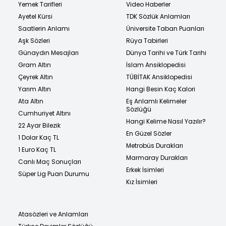
Yemek Tarifleri
Video Haberler
Ayetel Kürsi
TDK Sözlük Anlamları
Saatlerin Anlamı
Üniversite Taban Puanları
Aşk Sözleri
Rüya Tabirleri
Günaydın Mesajları
Dünya Tarihi ve Türk Tarihi
Gram Altın
İslam Ansiklopedisi
Çeyrek Altın
TÜBİTAK Ansiklopedisi
Yarım Altın
Hangi Besin Kaç Kalori
Ata Altın
Eş Anlamlı Kelimeler
Sözlüğü
Cumhuriyet Altını
Hangi Kelime Nasıl Yazılır?
22 Ayar Bilezik
En Güzel Sözler
1 Dolar Kaç TL
Metrobüs Durakları
1 Euro Kaç TL
Marmaray Durakları
Canlı Maç Sonuçları
Erkek İsimleri
Süper Lig Puan Durumu
Kız İsimleri
Atasözleri ve Anlamları