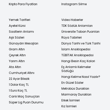
Kripto Para Fiyatları
Instagram Silme
Yemek Tarifleri
Video Haberler
Ayetel Kürsi
TDK Sözlük Anlamları
Saatlerin Anlamı
Üniversite Taban Puanları
Aşk Sözleri
Rüya Tabirleri
Günaydın Mesajları
Dünya Tarihi ve Türk Tarihi
Gram Altın
İslam Ansiklopedisi
Çeyrek Altın
TÜBİTAK Ansiklopedisi
Yarım Altın
Hangi Besin Kaç Kalori
Ata Altın
Eş Anlamlı Kelimeler
Sözlüğü
Cumhuriyet Altını
Hangi Kelime Nasıl Yazılır?
22 Ayar Bilezik
En Güzel Sözler
1 Dolar Kaç TL
Metrobüs Durakları
1 Euro Kaç TL
Marmaray Durakları
Canlı Maç Sonuçları
Erkek İsimleri
Süper Lig Puan Durumu
Kız İsimleri