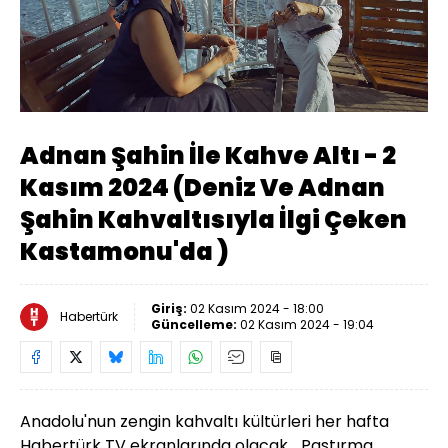
Yüklendi
:
2.36%
Sesi
Oynatma
Aç
Hızı
Adnan Şahin İle Kahve Altı - 2
Kasım 2024 (Deniz Ve Adnan
Şahin Kahvaltısıyla İlgi Çeken
Kastamonu'da )
Giriş:
02 Kasım 2024 - 18:00
Habertürk
Güncelleme:
02 Kasım 2024 - 19:04
Anadolu'nun zengin kahvaltı kültürleri her hafta
Habertürk TV ekranlarında olacak... Pastırma,