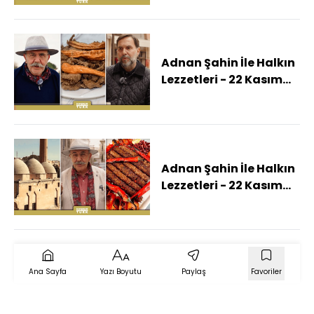
Rüzgarın Tarih Gibi
Estiği Eskişehir'de)
Adnan Şahin İle Halkın
Lezzetleri - 22 Kasım
2025 (Adnan Şahin
Tarihi Şehir Edirne'de)
Adnan Şahin İle Halkın
Lezzetleri - 22 Kasım
2025 (Adnan Şahin
Kültürü Ve Tarihi İle
Büyülen Şanlıurfa'da)
Ana Sayfa
Yazı Boyutu
Paylaş
Favoriler