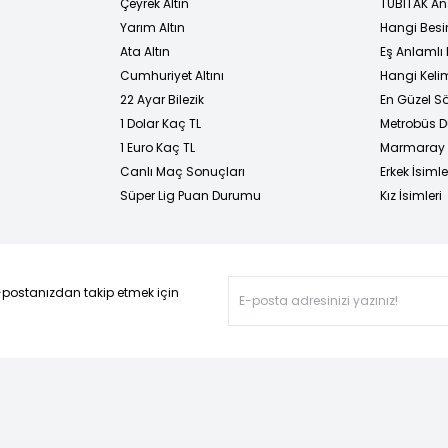
Çeyrek Altın
TÜBİTAK An
Yarım Altın
Hangi Besi
Ata Altın
Eş Anlamlı 
Cumhuriyet Altını
Hangi Kelim
22 Ayar Bilezik
En Güzel Sö
1 Dolar Kaç TL
Metrobüs D
1 Euro Kaç TL
Marmaray D
Canlı Maç Sonuçları
Erkek İsimle
Süper Lig Puan Durumu
Kız İsimleri
-postanızdan takip etmek için