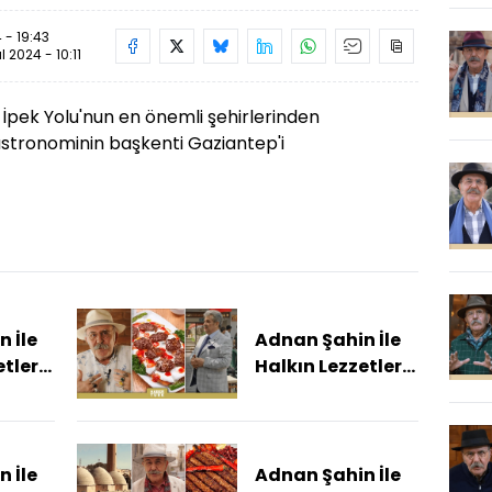
 - 19:43
ül 2024 - 10:11
pek Yolu'nun en önemli şehirlerinden
astronominin başkenti Gaziantep'i
 İle
Adnan Şahin İle
tleri
Halkın Lezzetleri
2025
- 13 Aralık 2025
n Bir
(Adnan Şahin
Rüzgarın Tarih
Gibi Estiği
 İle
Adnan Şahin İle