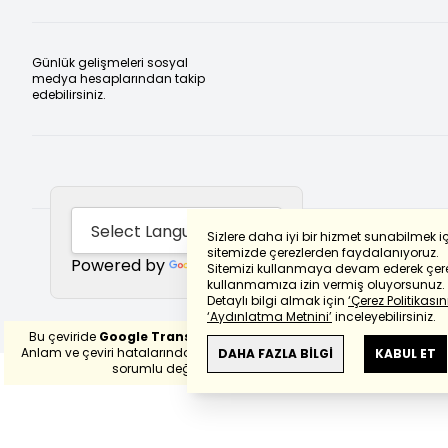
Günlük gelişmeleri sosyal
medya hesaplarından takip
edebilirsiniz.
Sizlere daha iyi bir hizmet sunabilmek i
sitemizde çerezlerden faydalanıyoruz.
Powered by
Translate
Sitemizi kullanmaya devam ederek çere
kullanmamıza izin vermiş oluyorsunuz.
Detaylı bilgi almak için
‘Çerez Politikasını
‘Aydınlatma Metnini’
inceleyebilirsiniz.
Bu çeviride
Google Translete
kullanılmıştır.
Anlam ve çeviri hatalarından
haberturk.com
DAHA FAZLA BİLGİ
KABUL ET
sorumlu değildir.