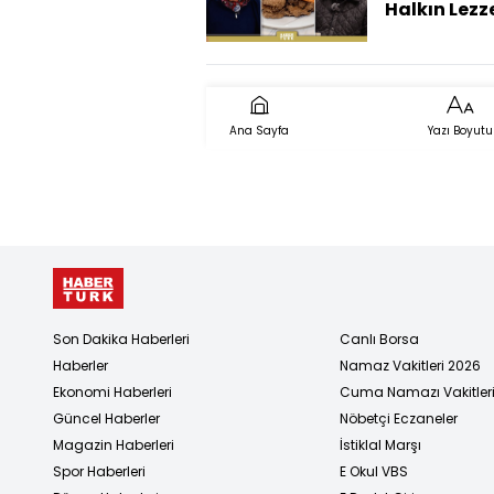
Değiştiği Şe
Halkın Lezze
Ankara'da
- 22 Kasım 
(Adnan Şah
Tarihi Şehir
Edirne'de)
Ana Sayfa
Yazı Boyutu
Son Dakika Haberleri
Canlı Borsa
Haberler
Namaz Vakitleri 2026
Ekonomi Haberleri
Cuma Namazı Vakitler
Güncel Haberler
Nöbetçi Eczaneler
Magazin Haberleri
İstiklal Marşı
Spor Haberleri
E Okul VBS