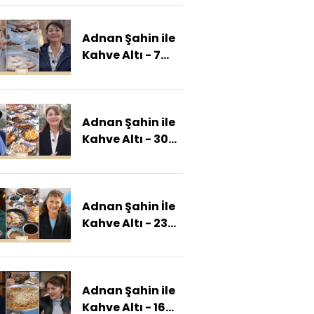
(Deniz ve Adnan
Şahin, Zengin
Adnan Şahin ile
Tarihiyle
Kahve Altı - 7
Bursa'da)
Aralık 2024
(Deniz Ve Adnan
Şahin Turizm
Adnan Şahin ile
Başkenti
Kahve Altı - 30
Antalya'da)
Kasım 2024
(Deniz Ve Adnan
Şahin Elazığ'da)
Adnan Şahin İle
Kahve Altı - 23
Kasım 2024
(Deniz Ve Adnan
Şahin Farklı
Adnan Şahin ile
Kahvaltısıyla
Kahve Altı - 16
Diyarbakır'da)