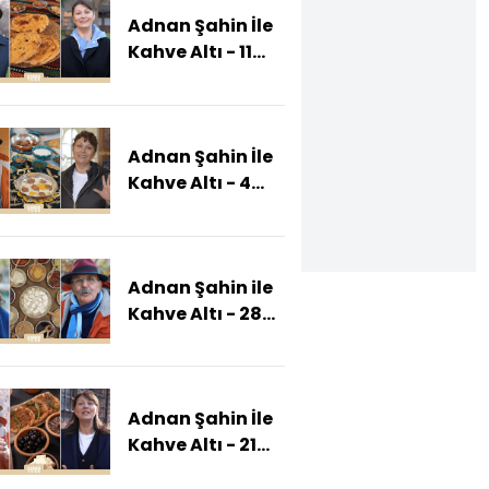
Adnan Şahin İle
Kahve Altı - 11
Ocak 2025
(Deniz Ve Adnan
Şahin Erzincan
Adnan Şahin İle
Mutfağında)
Kahve Altı - 4
Ocak 2025
(Deniz Ve Adnan
Şahin
Adnan Şahin ile
Kütahya'da )
Kahve Altı - 28
Aralık 2024
(Deniz Ve Adnan
Şahin Kadim
Adnan Şahin İle
Kent
Kahve Altı - 21
Şanlıurfa'da)
Aralık 2024