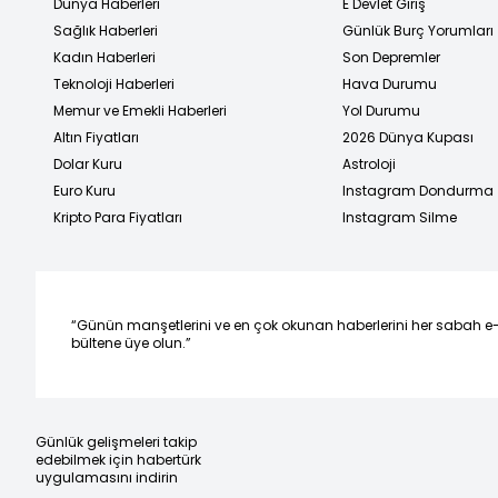
Dünya Haberleri
E Devlet Giriş
Sağlık Haberleri
Günlük Burç Yorumları
Kadın Haberleri
Son Depremler
Teknoloji Haberleri
Hava Durumu
Memur ve Emekli Haberleri
Yol Durumu
Altın Fiyatları
2026 Dünya Kupası
Dolar Kuru
Astroloji
Euro Kuru
Instagram Dondurma
Kripto Para Fiyatları
Instagram Silme
“Günün manşetlerini ve en çok okunan haberlerini her sabah e
bültene üye olun.”
Günlük gelişmeleri takip
edebilmek için habertürk
uygulamasını indirin