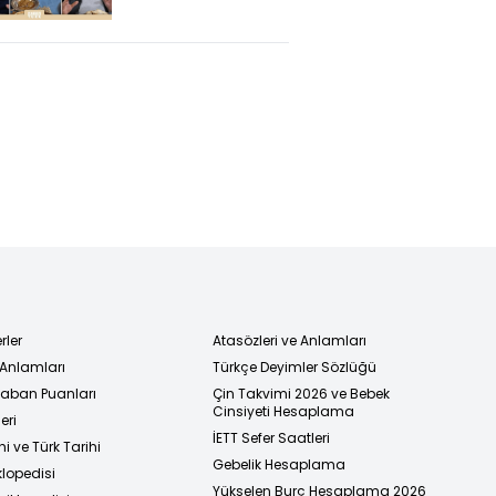
Kasım 2024
(Deniz Ve Adnan
Şahin Leblebi
Diyarı
Çorum'da)
rler
Atasözleri ve Anlamları
 Anlamları
Türkçe Deyimler Sözlüğü
 Taban Puanları
Çin Takvimi 2026 ve Bebek
Cinsiyeti Hesaplama
eri
İETT Sefer Saatleri
i ve Türk Tarihi
Gebelik Hesaplama
klopedisi
Yükselen Burç Hesaplama 2026