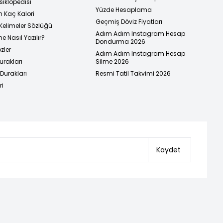
siklopedisi
Yüzde Hesaplama
n Kaç Kalori
Geçmiş Döviz Fiyatları
Kelimeler Sözlüğü
Adım Adım Instagram Hesap
e Nasıl Yazılır?
Dondurma 2026
zler
Adım Adım Instagram Hesap
urakları
Silme 2026
urakları
Resmi Tatil Takvimi 2026
ri
Kaydet