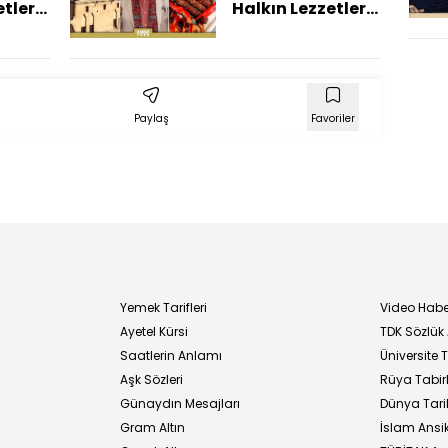
hir
Eskişehir'de)
tleri
Halkın Lezzetleri
)
2025
- 22 Kasım 2025
in
(Adnan Şahin
Kültürü Ve Tarihi
İle Büyülen
Paylaş
Favoriler
Şanlıurfa'da)
Yemek Tarifleri
Video Habe
Ayetel Kürsi
TDK Sözlük
i
Saatlerin Anlamı
Üniversite
Aşk Sözleri
Rüya Tabirl
Günaydın Mesajları
Dünya Tarih
Gram Altın
İslam Ansi