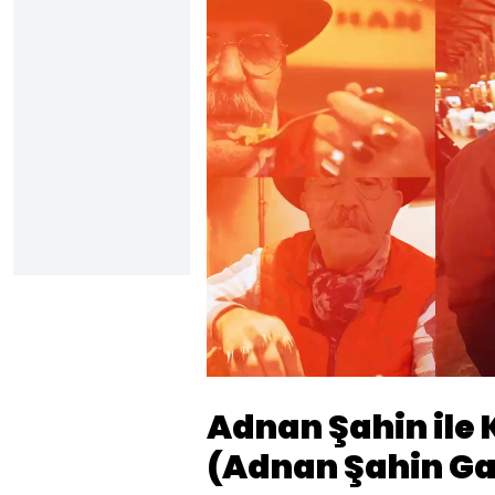
Yüklendi
:
2.96%
Sesi
Aç
Adnan Şahin ile 
(Adnan Şahin Ga