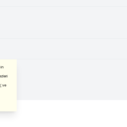
çin
zleri
’
ve