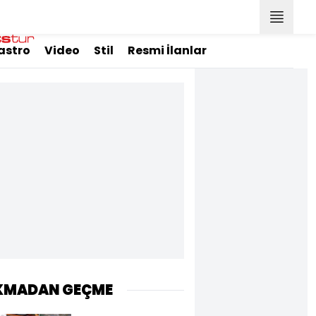
astro
Video
Stil
Resmi İlanlar
KMADAN GEÇME