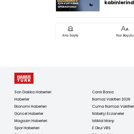
kabinlerind
kurtarma
çalışmaları
durumda? 
Başkanı Ok
Ana Sayfa
Yazı Boyutu
Memiş akta
Son Dakika Haberleri
Canlı Borsa
Haberler
Namaz Vakitleri 2026
Ekonomi Haberleri
Cuma Namazı Vakitler
Güncel Haberler
Nöbetçi Eczaneler
Magazin Haberleri
İstiklal Marşı
Spor Haberleri
E Okul VBS