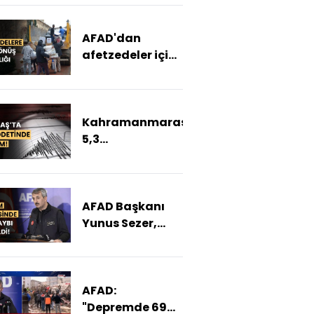
Çetiner Çetin
anlattı
AFAD'dan
afetzedeler için
geri dönüş
desteği
Kahramanmaraş'ta
5,3
büyüklüğünde
deprem!
AFAD Başkanı
Yunus Sezer,
depremde son
durumu
açıkladı!
AFAD:
"Depremde 69