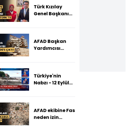
Türk Kızılay
Genel Başkanı
Fatma Meriç
Yılmaz ve AFAD
Başkanı Okay
AFAD Başkan
Memiş
Yardımcısı
Habertürk TV'de
Hamza
Taşdelen
Libya'daki son
Türkiye'nin
durumu anlattı
Nabzı - 12 Eylül
2023 (Akdeniz
bölgesindeki
felaketlerin
AFAD ekibine Fas
anlamı ne, neler
neden izin
olacak?)
vermedi?