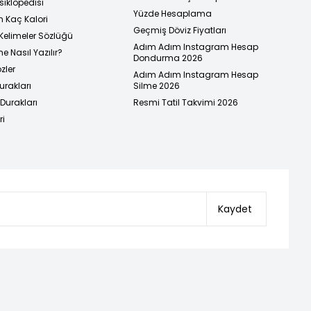
siklopedisi
Yüzde Hesaplama
n Kaç Kalori
Geçmiş Döviz Fiyatları
Kelimeler Sözlüğü
Adım Adım Instagram Hesap
e Nasıl Yazılır?
Dondurma 2026
zler
Adım Adım Instagram Hesap
urakları
Silme 2026
urakları
Resmi Tatil Takvimi 2026
ri
Kaydet