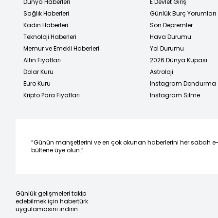
Dünya Haberleri
E Devlet Giriş
Sağlık Haberleri
Günlük Burç Yorumları
Kadın Haberleri
Son Depremler
Teknoloji Haberleri
Hava Durumu
Memur ve Emekli Haberleri
Yol Durumu
Altın Fiyatları
2026 Dünya Kupası
Dolar Kuru
Astroloji
Euro Kuru
Instagram Dondurma
Kripto Para Fiyatları
Instagram Silme
“Günün manşetlerini ve en çok okunan haberlerini her sabah e
bültene üye olun.”
Günlük gelişmeleri takip
edebilmek için habertürk
uygulamasını indirin