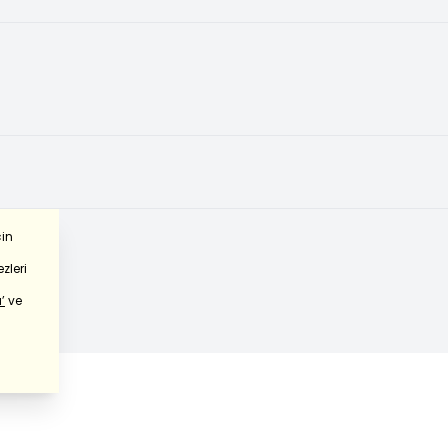
çin
zleri
’
ve