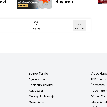
eki
duyurdu!
Malatya'da 5.2
 ne
ve 4.7
AFAD
büyüklüğünde
ay
deprem
Paylaş
Favoriler
rdı
Yemek Tarifleri
Video Habe
Ayetel Kürsi
TDK Sözlük
i
Saatlerin Anlamı
Üniversite
Aşk Sözleri
Rüya Tabirl
Günaydın Mesajları
Dünya Tarih
Gram Altın
İslam Ansi