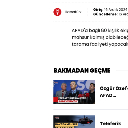
Giriş:
16 Aralık 2024 
Habertürk
Güncelleme:
16 Ar
AFAD'a bağlı 80 kişilik e
mahsur kalmış olabileceği
tarama faaliyeti yapacak
BAKMADAN GEÇME
Özgür Özel
AFAD
Toplantısı
Tepki! "İBB
Kimseyi
Çağırmıyor
Teleferik