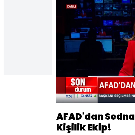
Yüklendi
:
22.09%
Sesi
Aç
AFAD'dan Sednay
Kişilik Ekip!