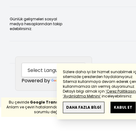
Günlük gelişmeleri sosyal
medya hesaplarından takip
edebilirsiniz.
Sizlere daha iyi bir hizmet sunabilmek i
sitemizde çerezlerden faydalanıyoruz.
Powered by
Translate
Sitemizi kullanmaya devam ederek çere
kullanmamıza izin vermiş oluyorsunuz.
Detaylı bilgi almak için
‘Çerez Politikasını
‘Aydınlatma Metnini’
inceleyebilirsiniz.
Bu çeviride
Google Translete
kullanılmıştır.
Anlam ve çeviri hatalarından
haberturk.com
DAHA FAZLA BİLGİ
KABUL ET
sorumlu değildir.