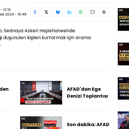
- 12:19
alık 2024 - 16:48
kip, Sednaya Askeri Hapishanesinde
 düşünülen kişileri kurtarmak için arama
.
'den
AFAD'dan Ege
Denizi Toplantısı
'nda
'den
lar"
Son dakika: AFAD