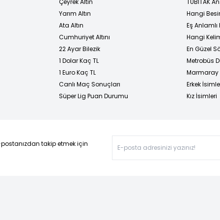
Çeyrek Altın
TÜBİTAK An
Yarım Altın
Hangi Besi
Ata Altın
Eş Anlamlı 
Cumhuriyet Altını
Hangi Kelim
22 Ayar Bilezik
En Güzel Sö
1 Dolar Kaç TL
Metrobüs D
1 Euro Kaç TL
Marmaray D
Canlı Maç Sonuçları
Erkek İsimle
Süper Lig Puan Durumu
Kız İsimleri
-postanızdan takip etmek için