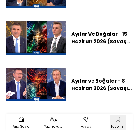
İran Anlaşması:
Piyasalarda Neler
Değişecek?)
Ayılar Ve Boğalar - 15
Haziran 2026 (Savaş
Borsanın Seyrini Nasıl
Etkiledi?)
Ayılar ve Boğalar - 8
Haziran 2026 (Savaşın
Piyasaya Etkisi: Faizler
Ne Olacak?)
Ana Sayfa
Yazı Boyutu
Paylaş
Favoriler