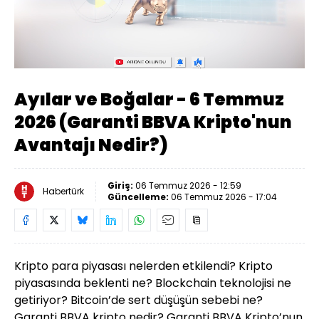
Yüklendi
:
3.74%
Sesi
Oynatma
Aç
Hızı
Ayılar ve Boğalar - 6 Temmuz
2026 (Garanti BBVA Kripto'nun
Avantajı Nedir?)
Giriş:
06 Temmuz 2026 - 12:59
Habertürk
Güncelleme:
06 Temmuz 2026 - 17:04
Kripto para piyasası nelerden etkilendi? Kripto
piyasasında beklenti ne? Blockchain teknolojisi ne
getiriyor? Bitcoin’de sert düşüşün sebebi ne?
Garanti BBVA kripto nedir? Garanti BBVA Kripto’nun