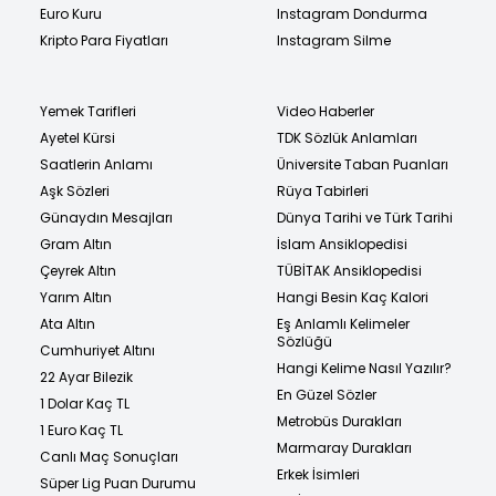
Euro Kuru
Instagram Dondurma
Kripto Para Fiyatları
Instagram Silme
Yemek Tarifleri
Video Haberler
Ayetel Kürsi
TDK Sözlük Anlamları
Saatlerin Anlamı
Üniversite Taban Puanları
Aşk Sözleri
Rüya Tabirleri
Günaydın Mesajları
Dünya Tarihi ve Türk Tarihi
Gram Altın
İslam Ansiklopedisi
Çeyrek Altın
TÜBİTAK Ansiklopedisi
Yarım Altın
Hangi Besin Kaç Kalori
Ata Altın
Eş Anlamlı Kelimeler
Sözlüğü
Cumhuriyet Altını
Hangi Kelime Nasıl Yazılır?
22 Ayar Bilezik
En Güzel Sözler
1 Dolar Kaç TL
Metrobüs Durakları
1 Euro Kaç TL
Marmaray Durakları
Canlı Maç Sonuçları
Erkek İsimleri
Süper Lig Puan Durumu