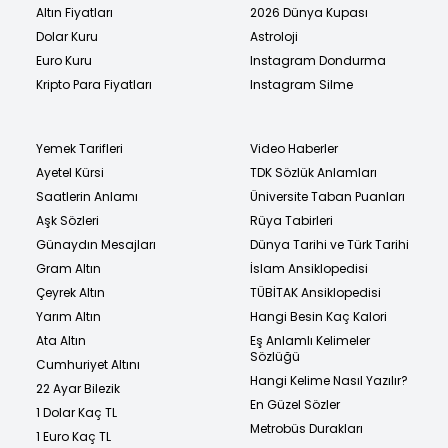
Altın Fiyatları
2026 Dünya Kupası
Dolar Kuru
Astroloji
Euro Kuru
Instagram Dondurma
Kripto Para Fiyatları
Instagram Silme
Yemek Tarifleri
Video Haberler
Ayetel Kürsi
TDK Sözlük Anlamları
Saatlerin Anlamı
Üniversite Taban Puanları
Aşk Sözleri
Rüya Tabirleri
Günaydın Mesajları
Dünya Tarihi ve Türk Tarihi
Gram Altın
İslam Ansiklopedisi
Çeyrek Altın
TÜBİTAK Ansiklopedisi
Yarım Altın
Hangi Besin Kaç Kalori
Ata Altın
Eş Anlamlı Kelimeler
Sözlüğü
Cumhuriyet Altını
Hangi Kelime Nasıl Yazılır?
22 Ayar Bilezik
En Güzel Sözler
1 Dolar Kaç TL
Metrobüs Durakları
1 Euro Kaç TL