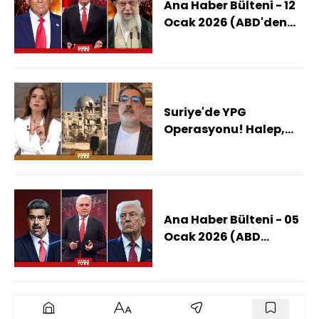
Ana Haber Bülteni - 12
Ocak 2026 (ABD'den
İran'a Askeri Müdahale
Olur Mu?)
Suriye'de YPG
Operasyonu! Halep,
YPG'den Temizlendi
Mi?
Ana Haber Bülteni - 05
Ocak 2026 (ABD
Maduro'yu Neyle
Suçluyor?)