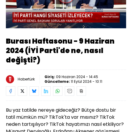
Oynat
Burası Haftasonu - 9 Haziran
2024 (İYİ Parti'de ne, nasıl
değişti?)
Giriş:
09 Haziran 2024 - 14:45
Habertürk
Güncelleme:
11 Eylül 2024 - 10:11
Bu yaz tatilde nereye gideceğiz? Bütçe dostu bir
tatil mümkün mü?
TikTok'ta var mısınız? TikTok
neden tartışılıyor? TikTok hayatımızı nasıl etkiliyor?
Müsavat Dervişoğlu, Erdoğan-Akşener görüşmesi