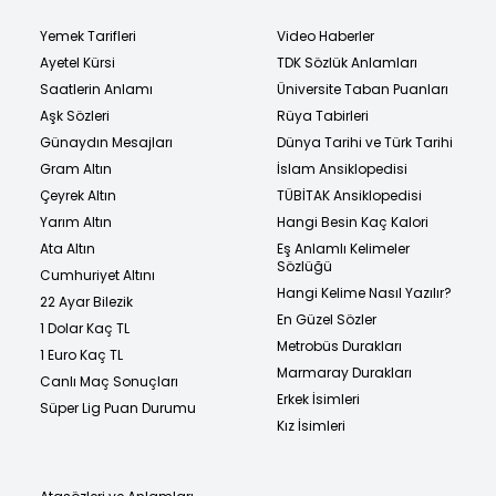
Yemek Tarifleri
Video Haberler
Ayetel Kürsi
TDK Sözlük Anlamları
Saatlerin Anlamı
Üniversite Taban Puanları
Aşk Sözleri
Rüya Tabirleri
Günaydın Mesajları
Dünya Tarihi ve Türk Tarihi
Gram Altın
İslam Ansiklopedisi
Çeyrek Altın
TÜBİTAK Ansiklopedisi
Yarım Altın
Hangi Besin Kaç Kalori
Ata Altın
Eş Anlamlı Kelimeler
Sözlüğü
Cumhuriyet Altını
Hangi Kelime Nasıl Yazılır?
22 Ayar Bilezik
En Güzel Sözler
1 Dolar Kaç TL
Metrobüs Durakları
1 Euro Kaç TL
Marmaray Durakları
Canlı Maç Sonuçları
Erkek İsimleri
Süper Lig Puan Durumu
Kız İsimleri