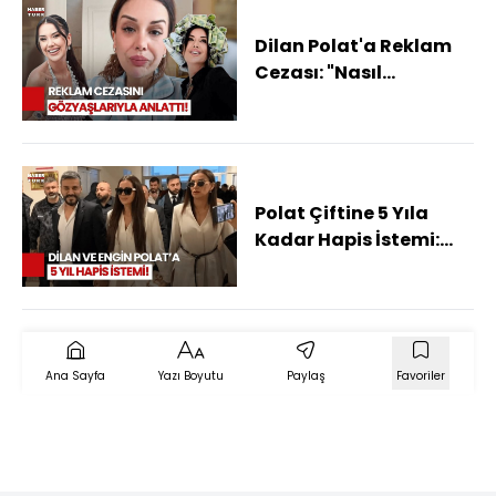
Dilan Polat'a Reklam
Cezası: "Nasıl
Ödeyeceğim" Diyerek
Ağladı
Polat Çiftine 5 Yıla
Kadar Hapis İstemi:
"Daltonlar Çetesi'ne
100 Bin Lira Verip
Kurşunlattılar"
Ana Sayfa
Yazı Boyutu
Paylaş
Favoriler