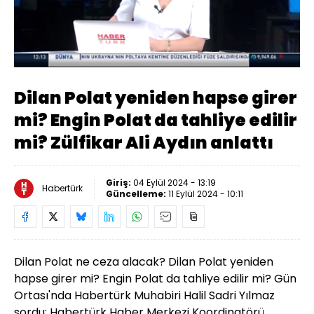
Yüklendi
:
7.67%
Sesi
Oynatma
Aç
Hızı
Dilan Polat yeniden hapse girer
mi? Engin Polat da tahliye edilir
mi? Zülfikar Ali Aydın anlattı
Giriş:
04 Eylül 2024 - 13:19
Habertürk
Güncelleme:
11 Eylül 2024 - 10:11
Dilan Polat ne ceza alacak? Dilan Polat yeniden
hapse girer mi? Engin Polat da tahliye edilir mi? Gün
Ortası'nda Habertürk Muhabiri Halil Sadri Yılmaz
sordu; Habertürk Haber Merkezi Koordinatörü