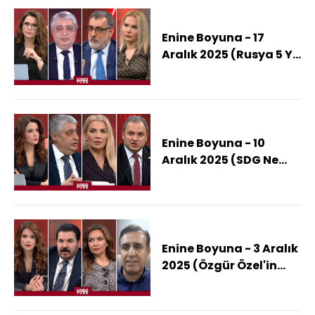
Enine Boyuna - 17
Aralık 2025 (Rusya 5 Yıl
İçinde AB'ye Saldırır
Mı?)
Enine Boyuna - 10
Aralık 2025 (SDG Ne
Yapacak, Şam'a
Entegre Olacak Mı?)
Enine Boyuna - 3 Aralık
2025 (Özgür Özel'in
"Stockholm
Sendromu" Sözü