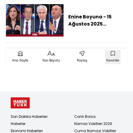
Kime?)
Enine Boyuna - 15
Ağustos 2025
(Alaska'daki Trump -
Putin Görüşmesinden
Barış Çıkar Mı?)
Ana Sayfa
Yazı Boyutu
Paylaş
Favoriler
Son Dakika Haberleri
Canlı Borsa
Haberler
Namaz Vakitleri 2026
Ekonomi Haberleri
Cuma Namazı Vakitleri