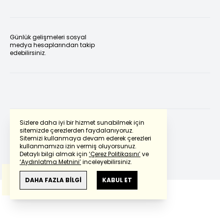
Günlük gelişmeleri sosyal
medya hesaplarından takip
edebilirsiniz.
Sizlere daha iyi bir hizmet sunabilmek için
sitemizde çerezlerden faydalanıyoruz.
Sitemizi kullanmaya devam ederek çerezleri
Powered by
Translate
kullanmamıza izin vermiş oluyorsunuz.
Detaylı bilgi almak için
‘Çerez Politikasını’
ve
‘Aydınlatma Metnini’
inceleyebilirsiniz.
Bu çeviride
Google Translete
kullanılmıştır.
Anlam ve çeviri hatalarından
haberturk.com
DAHA FAZLA BİLGİ
KABUL ET
sorumlu değildir.