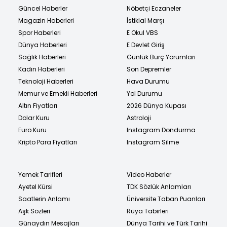
Güncel Haberler
Nöbetçi Eczaneler
Magazin Haberleri
İstiklal Marşı
Spor Haberleri
E Okul VBS
Dünya Haberleri
E Devlet Giriş
Sağlık Haberleri
Günlük Burç Yorumları
Kadın Haberleri
Son Depremler
Teknoloji Haberleri
Hava Durumu
Memur ve Emekli Haberleri
Yol Durumu
Altın Fiyatları
2026 Dünya Kupası
Dolar Kuru
Astroloji
Euro Kuru
Instagram Dondurma
Kripto Para Fiyatları
Instagram Silme
Yemek Tarifleri
Video Haberler
Ayetel Kürsi
TDK Sözlük Anlamları
Saatlerin Anlamı
Üniversite Taban Puanları
Aşk Sözleri
Rüya Tabirleri
Günaydın Mesajları
Dünya Tarihi ve Türk Tarihi