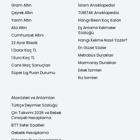
Gram Altın
İslam Ansiklopedisi
Çeyrek Altın
TÜBİTAK Ansiklopedisi
Yarım Altın
Hangi Besin Kaç Kalori
Ata Altın
Eş Anlamlı Kelimeler
Sözlüğü
Cumhuriyet Altını
Hangi Kelime Nasıl Yazılır?
22 Ayar Bilezik
En Güzel Sözler
1 Dolar Kaç TL
Metrobüs Durakları
1 Euro Kaç TL
Marmaray Durakları
Canlı Maç Sonuçları
Erkek İsimleri
Süper Lig Puan Durumu
Kız İsimleri
Atasözleri ve Anlamları
Türkçe Deyimler Sözlüğü
Çin Takvimi 2026 ve Bebek
Cinsiyeti Hesaplama
İETT Sefer Saatleri
Gebelik Hesaplama