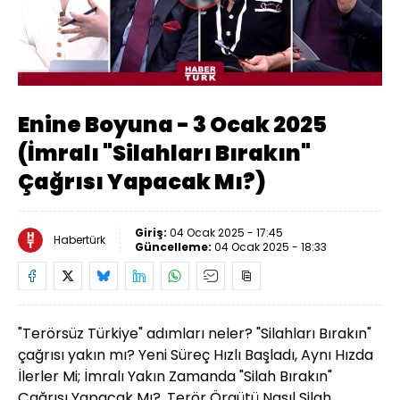
Oynat
Enine Boyuna - 3 Ocak 2025
(İmralı "Silahları Bırakın"
Çağrısı Yapacak Mı?)
Giriş:
04 Ocak 2025 - 17:45
Habertürk
Güncelleme:
04 Ocak 2025 - 18:33
"Terörsüz Türkiye" adımları neler? "Silahları Bırakın"
çağrısı yakın mı? Yeni Süreç Hızlı Başladı, Aynı Hızda
İlerler Mi; İmralı Yakın Zamanda "Silah Bırakın"
Çağrısı Yapacak Mı?, Terör Örgütü Nasıl Silah