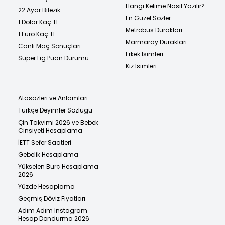
Hangi Kelime Nasıl Yazılır?
22 Ayar Bilezik
En Güzel Sözler
1 Dolar Kaç TL
Metrobüs Durakları
1 Euro Kaç TL
Marmaray Durakları
Canlı Maç Sonuçları
Erkek İsimleri
Süper Lig Puan Durumu
Kız İsimleri
Atasözleri ve Anlamları
Türkçe Deyimler Sözlüğü
Çin Takvimi 2026 ve Bebek
Cinsiyeti Hesaplama
İETT Sefer Saatleri
Gebelik Hesaplama
Yükselen Burç Hesaplama
2026
Yüzde Hesaplama
Geçmiş Döviz Fiyatları
Adım Adım Instagram
Hesap Dondurma 2026