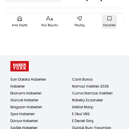
Filistin'de Katliam
Sona Erer Mi?
Ana Sayfa
Yazı Boyutu
Paylaş
Favoriler
Son Dakika Haberleri
Canlı Borsa
Haberler
Namaz Vakitleri 2026
Ekonomi Haberleri
Cuma Namazı Vakitleri
Güncel Haberler
Nöbetçi Eczaneler
Magazin Haberleri
İstiklal Marşı
Spor Haberleri
E Okul VBS
Dünya Haberleri
E Devlet Giriş
Sağlık Haberleri
Günlük Burç Yorumları