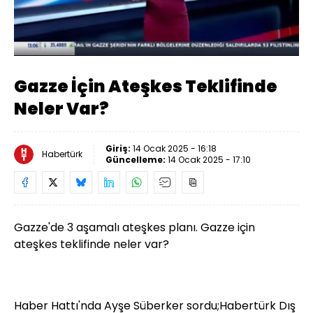
Yüklendi
:
12.38%
Sesi
Oynatma
Aç
Hızı
Gazze İçin Ateşkes Teklifinde
Neler Var?
Giriş:
14 Ocak 2025 - 16:18
Habertürk
Güncelleme:
14 Ocak 2025 - 17:10
Gazze'de 3 aşamalı ateşkes planı. Gazze için
ateşkes teklifinde neler var?
Haber Hattı'nda Ayşe Süberker sordu;Habertürk Dış