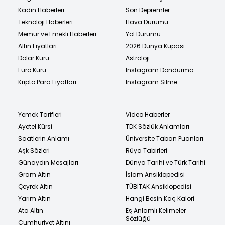
Kadın Haberleri
Son Depremler
Teknoloji Haberleri
Hava Durumu
Memur ve Emekli Haberleri
Yol Durumu
Altın Fiyatları
2026 Dünya Kupası
Dolar Kuru
Astroloji
Euro Kuru
Instagram Dondurma
Kripto Para Fiyatları
Instagram Silme
Yemek Tarifleri
Video Haberler
Ayetel Kürsi
TDK Sözlük Anlamları
Saatlerin Anlamı
Üniversite Taban Puanları
Aşk Sözleri
Rüya Tabirleri
Günaydın Mesajları
Dünya Tarihi ve Türk Tarihi
Gram Altın
İslam Ansiklopedisi
Çeyrek Altın
TÜBİTAK Ansiklopedisi
Yarım Altın
Hangi Besin Kaç Kalori
Ata Altın
Eş Anlamlı Kelimeler
Sözlüğü
Cumhuriyet Altını