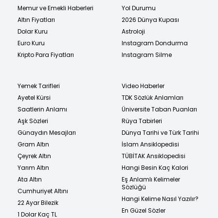
Memur ve Emekli Haberleri
Yol Durumu
Altın Fiyatları
2026 Dünya Kupası
Dolar Kuru
Astroloji
Euro Kuru
Instagram Dondurma
Kripto Para Fiyatları
Instagram Silme
Yemek Tarifleri
Video Haberler
Ayetel Kürsi
TDK Sözlük Anlamları
Saatlerin Anlamı
Üniversite Taban Puanları
Aşk Sözleri
Rüya Tabirleri
Günaydın Mesajları
Dünya Tarihi ve Türk Tarihi
Gram Altın
İslam Ansiklopedisi
Çeyrek Altın
TÜBİTAK Ansiklopedisi
Yarım Altın
Hangi Besin Kaç Kalori
Ata Altın
Eş Anlamlı Kelimeler
Sözlüğü
Cumhuriyet Altını
Hangi Kelime Nasıl Yazılır?
22 Ayar Bilezik
En Güzel Sözler
1 Dolar Kaç TL