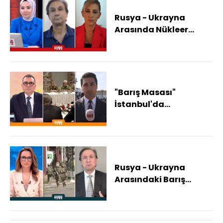
Rusya - Ukrayna
Arasında Nükleer
Gerilim! Tansiyon
Tekrar Yükseldi Mi?
"Barış Masası"
İstanbul'da
Kuruluyor... Müzakere
Masasında Neler
Olacak?
Rusya - Ukrayna
Arasındaki Barış
Olacak Mı? Taraflar
Neyi Kabul Edecek?