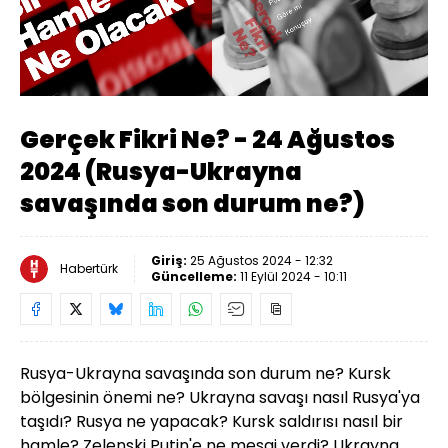
Yüklendi
:
0.31%
Sesi
Oynatma
Aç
Hızı
Gerçek Fikri Ne? - 24 Ağustos
2024 (Rusya-Ukrayna
savaşında son durum ne?)
Giriş:
25 Ağustos 2024 - 12:32
Habertürk
Güncelleme:
11 Eylül 2024 - 10:11
Rusya-Ukrayna savaşında son durum ne? Kursk
bölgesinin önemi ne? Ukrayna savaşı nasıl Rusya'ya
taşıdı? Rusya ne yapacak? Kursk saldırısı nasıl bir
hamle? Zelenski Putin'e ne mesaj verdi? Ukrayna