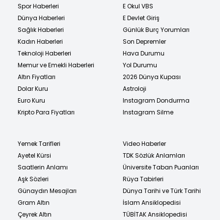
Spor Haberleri
E Okul VBS
Dünya Haberleri
E Devlet Giriş
Sağlık Haberleri
Günlük Burç Yorumları
Kadın Haberleri
Son Depremler
Teknoloji Haberleri
Hava Durumu
Memur ve Emekli Haberleri
Yol Durumu
Altın Fiyatları
2026 Dünya Kupası
Dolar Kuru
Astroloji
Euro Kuru
Instagram Dondurma
Kripto Para Fiyatları
Instagram Silme
Yemek Tarifleri
Video Haberler
Ayetel Kürsi
TDK Sözlük Anlamları
Saatlerin Anlamı
Üniversite Taban Puanları
Aşk Sözleri
Rüya Tabirleri
Günaydın Mesajları
Dünya Tarihi ve Türk Tarihi
Gram Altın
İslam Ansiklopedisi
Çeyrek Altın
TÜBİTAK Ansiklopedisi