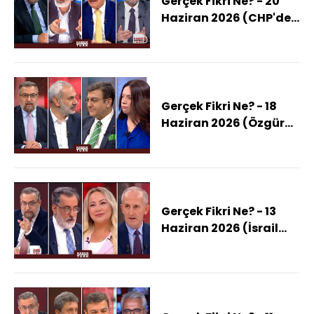
Gerçek Fikri Ne? - 20
Haziran 2026 (CHP'de
Kim Daha Güçlü? Özel
Mi, Kılıçdaroğlu Mu?)
Gerçek Fikri Ne? - 18
Haziran 2026 (Özgür
Özel'in Dokunulmazlığı
Kaldırılır Mı?)
Gerçek Fikri Ne? - 13
Haziran 2026 (İsrail
Anlaşmaya Uyar Mı?