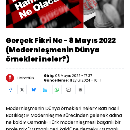
Yüklendi
:
1.40%
Sesi
Oynatma
Aç
Hızı
Gerçek Fikri Ne - 8 Mayıs 2022
(Modernleşmenin Dünya
örnekleri neler?)
Giriş:
08 Mayıs 2022 - 17:37
Habertürk
Güncelleme:
11 Eylül 2024 - 10:11
Modernleşmenin Dünya örnekleri neler? Batı nasıl
Batılılaştı? Modernleşme sürecinden gelenek adına
ne kaldı? Osmanlı-Türk modernleşmesi başarılı bir
proje mi? "Osmanlı geri kaldı" ne demek? Osmanlı