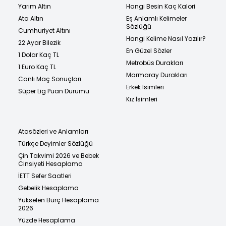
Yarım Altın
Hangi Besin Kaç Kalori
Ata Altın
Eş Anlamlı Kelimeler
Sözlüğü
Cumhuriyet Altını
Hangi Kelime Nasıl Yazılır?
22 Ayar Bilezik
En Güzel Sözler
1 Dolar Kaç TL
Metrobüs Durakları
1 Euro Kaç TL
Marmaray Durakları
Canlı Maç Sonuçları
Erkek İsimleri
Süper Lig Puan Durumu
Kız İsimleri
Atasözleri ve Anlamları
Türkçe Deyimler Sözlüğü
Çin Takvimi 2026 ve Bebek
Cinsiyeti Hesaplama
İETT Sefer Saatleri
Gebelik Hesaplama
Yükselen Burç Hesaplama
2026
Yüzde Hesaplama