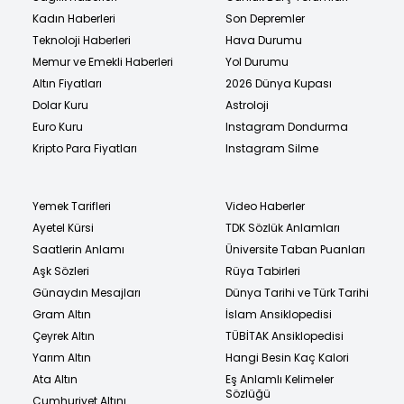
Kadın Haberleri
Son Depremler
Teknoloji Haberleri
Hava Durumu
Memur ve Emekli Haberleri
Yol Durumu
Altın Fiyatları
2026 Dünya Kupası
Dolar Kuru
Astroloji
Euro Kuru
Instagram Dondurma
Kripto Para Fiyatları
Instagram Silme
Yemek Tarifleri
Video Haberler
Ayetel Kürsi
TDK Sözlük Anlamları
Saatlerin Anlamı
Üniversite Taban Puanları
Aşk Sözleri
Rüya Tabirleri
Günaydın Mesajları
Dünya Tarihi ve Türk Tarihi
Gram Altın
İslam Ansiklopedisi
Çeyrek Altın
TÜBİTAK Ansiklopedisi
Yarım Altın
Hangi Besin Kaç Kalori
Ata Altın
Eş Anlamlı Kelimeler
Sözlüğü
Cumhuriyet Altını