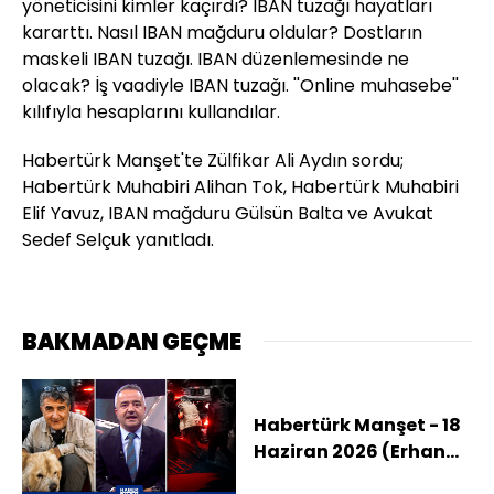
yöneticisini kimler kaçırdı? IBAN tuzağı hayatları
kararttı. Nasıl IBAN mağduru oldular? Dostların
maskeli IBAN tuzağı. IBAN düzenlemesinde ne
olacak? İş vaadiyle IBAN tuzağı. ''Online muhasebe''
kılıfıyla hesaplarını kullandılar.
Habertürk Manşet'te Zülfikar Ali Aydın sordu;
Habertürk Muhabiri Alihan Tok, Habertürk Muhabiri
Elif Yavuz, IBAN mağduru Gülsün Balta ve Avukat
Sedef Selçuk yanıtladı.
BAKMADAN GEÇME
Habertürk Manşet - 18
Haziran 2026 (Erhan
Karaal'ı Kimler