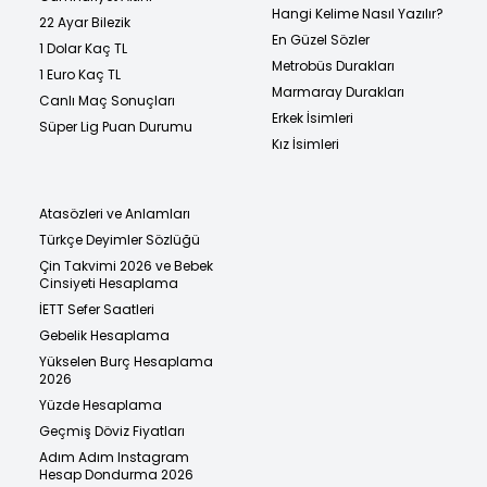
Hangi Kelime Nasıl Yazılır?
22 Ayar Bilezik
En Güzel Sözler
1 Dolar Kaç TL
Metrobüs Durakları
1 Euro Kaç TL
Marmaray Durakları
Canlı Maç Sonuçları
Erkek İsimleri
Süper Lig Puan Durumu
Kız İsimleri
Atasözleri ve Anlamları
Türkçe Deyimler Sözlüğü
Çin Takvimi 2026 ve Bebek
Cinsiyeti Hesaplama
İETT Sefer Saatleri
Gebelik Hesaplama
Yükselen Burç Hesaplama
2026
Yüzde Hesaplama
Geçmiş Döviz Fiyatları
Adım Adım Instagram
Hesap Dondurma 2026