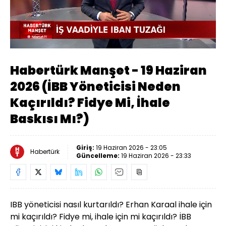
Yüklendi
:
1.24%
Sesi
Oynatma
Aç
Hızı
Habertürk Manşet - 19 Haziran
2026 (İBB Yöneticisi Neden
Kaçırıldı? Fidye Mi, İhale
Baskısı Mı?)
Giriş:
19 Haziran 2026 - 23:05
Habertürk
Güncelleme:
19 Haziran 2026 - 23:33
IBB yöneticisi nasıl kurtarıldı? Erhan Karaal ihale için
mi kaçırıldı? Fidye mi, ihale için mi kaçırıldı? İBB