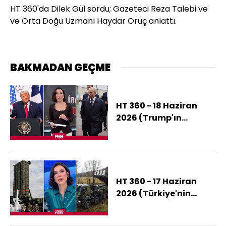
HT 360'da Dilek Gül sordu; Gazeteci Reza Talebi ve
ve Orta Doğu Uzmanı Haydar Oruç anlattı.
BAKMADAN GEÇME
HT 360 - 18 Haziran
2026 (Trump'ın
Ajandasında Şimdi
Rusya Mı Var?)
HT 360 - 17 Haziran
2026 (Türkiye'nin
NATO'daki Ağırlığı
Artıyor Mu?)