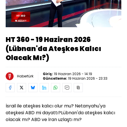
Yüklendi
:
1.10%
Sesi
Oynatma
Aç
Hızı
HT 360 - 19 Haziran 2026
(Lübnan'da Ateşkes Kalıcı
Olacak Mı?)
Giriş:
19 Haziran 2026 - 14:19
Habertürk
Güncelleme:
19 Haziran 2026 - 23:33
İsrail ile ateşkes kalıcı olur mu? Netanyahu'ya
ateşkesi ABD mi dayattı?Lübnan'da ateşkes kalıcı
olacak mı? ABD ve İran uzlaştı mı?