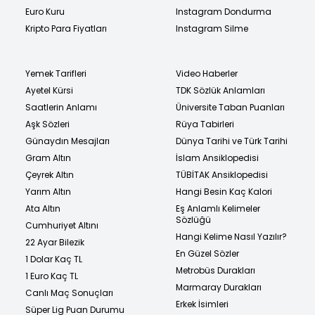
Euro Kuru
Instagram Dondurma
Kripto Para Fiyatları
Instagram Silme
Yemek Tarifleri
Video Haberler
Ayetel Kürsi
TDK Sözlük Anlamları
Saatlerin Anlamı
Üniversite Taban Puanları
Aşk Sözleri
Rüya Tabirleri
Günaydın Mesajları
Dünya Tarihi ve Türk Tarihi
Gram Altın
İslam Ansiklopedisi
Çeyrek Altın
TÜBİTAK Ansiklopedisi
Yarım Altın
Hangi Besin Kaç Kalori
Ata Altın
Eş Anlamlı Kelimeler
Sözlüğü
Cumhuriyet Altını
Hangi Kelime Nasıl Yazılır?
22 Ayar Bilezik
En Güzel Sözler
1 Dolar Kaç TL
Metrobüs Durakları
1 Euro Kaç TL
Marmaray Durakları
Canlı Maç Sonuçları
Erkek İsimleri
Süper Lig Puan Durumu