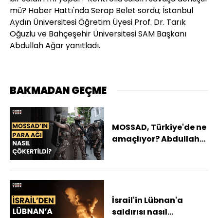
mü? Haber Hattı'nda Serap Belet sordu; İstanbul
Aydın Üniversitesi Öğretim Üyesi Prof. Dr. Tarık
Oğuzlu ve Bahçeşehir Üniversitesi SAM Başkanı
Abdullah Ağar yanıtladı.
BAKMADAN GEÇME
MOSSAD, Türkiye'de ne
amaçlıyor? Abdullah
Ağar yanıtladı
İsrail'in Lübnan'a
saldırısı nasıl