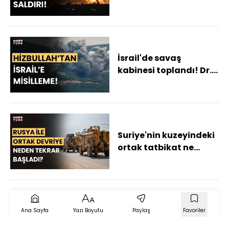
yorumlanıyor? Prof. Dr.
Tarık Oğuzlu ve Dr.
Çağlar Özer anlattı
İsrail'de savaş
kabinesi toplandı! Dr.
Hazar Vural Jane ve
Abdullah Ağar anlattı
Suriye'nin kuzeyindeki
ortak tatbikat ne
anlama geliyor?
Abdullah Ağar
değerlendirdi
Ana Sayfa
Yazı Boyutu
Paylaş
Favoriler