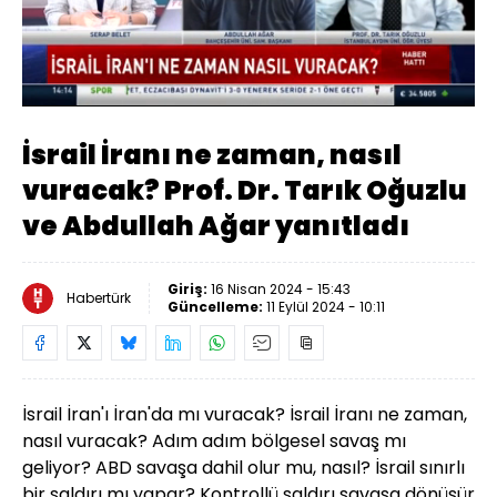
Yüklendi
:
4.22%
Sesi
Oynatma
Aç
Hızı
İsrail İranı ne zaman, nasıl
vuracak? Prof. Dr. Tarık Oğuzlu
ve Abdullah Ağar yanıtladı
Giriş:
16 Nisan 2024 - 15:43
Habertürk
Güncelleme:
11 Eylül 2024 - 10:11
İsrail İran'ı İran'da mı vuracak? İsrail İranı ne zaman,
nasıl vuracak? Adım adım bölgesel savaş mı
geliyor? ABD savaşa dahil olur mu, nasıl? İsrail sınırlı
bir saldırı mı yapar? Kontrollü saldırı savaşa dönüşür