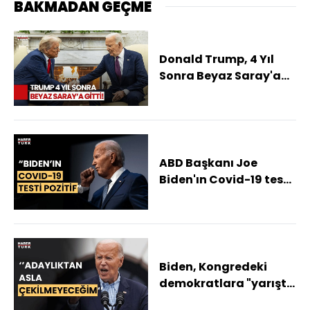
BAKMADAN GEÇME
Donald Trump, 4 Yıl
Sonra Beyaz Saray'a
Geri Döndü
ABD Başkanı Joe
Biden'ın Covid-19 testi
pozitif çıktı!
Biden, Kongredeki
demokratlara "yarışta
kalmaya" kararlı