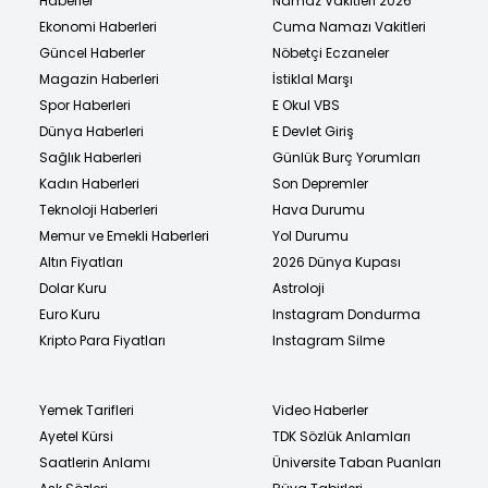
Haberler
Namaz Vakitleri 2026
Ekonomi Haberleri
Cuma Namazı Vakitleri
Güncel Haberler
Nöbetçi Eczaneler
Magazin Haberleri
İstiklal Marşı
Spor Haberleri
E Okul VBS
Dünya Haberleri
E Devlet Giriş
Sağlık Haberleri
Günlük Burç Yorumları
Kadın Haberleri
Son Depremler
Teknoloji Haberleri
Hava Durumu
Memur ve Emekli Haberleri
Yol Durumu
Altın Fiyatları
2026 Dünya Kupası
Dolar Kuru
Astroloji
Euro Kuru
Instagram Dondurma
Kripto Para Fiyatları
Instagram Silme
Yemek Tarifleri
Video Haberler
Ayetel Kürsi
TDK Sözlük Anlamları
Saatlerin Anlamı
Üniversite Taban Puanları