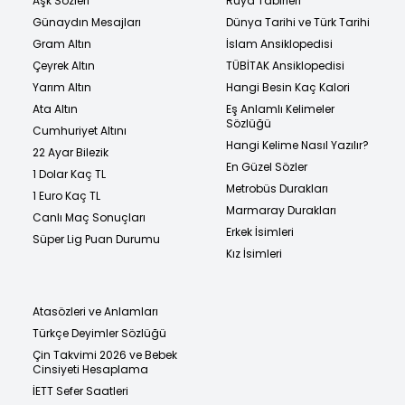
Aşk Sözleri
Rüya Tabirleri
Günaydın Mesajları
Dünya Tarihi ve Türk Tarihi
Gram Altın
İslam Ansiklopedisi
Çeyrek Altın
TÜBİTAK Ansiklopedisi
Yarım Altın
Hangi Besin Kaç Kalori
Ata Altın
Eş Anlamlı Kelimeler
Sözlüğü
Cumhuriyet Altını
Hangi Kelime Nasıl Yazılır?
22 Ayar Bilezik
En Güzel Sözler
1 Dolar Kaç TL
Metrobüs Durakları
1 Euro Kaç TL
Marmaray Durakları
Canlı Maç Sonuçları
Erkek İsimleri
Süper Lig Puan Durumu
Kız İsimleri
Atasözleri ve Anlamları
Türkçe Deyimler Sözlüğü
Çin Takvimi 2026 ve Bebek
Cinsiyeti Hesaplama
İETT Sefer Saatleri