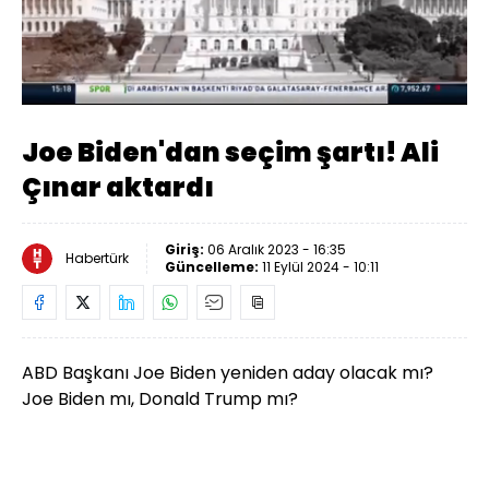
Yüklendi
:
9.56%
Sesi
Oynatma
Aç
Hızı
Joe Biden'dan seçim şartı! Ali
Çınar aktardı
Giriş:
06 Aralık 2023 - 16:35
Habertürk
Güncelleme:
11 Eylül 2024 - 10:11
ABD Başkanı Joe Biden yeniden aday olacak mı?
Joe Biden mı, Donald Trump mı?