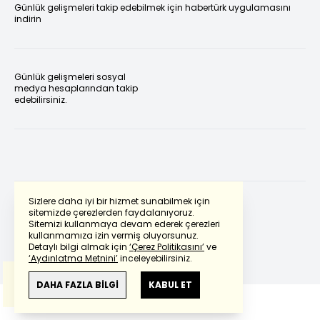
Günlük gelişmeleri takip edebilmek için habertürk uygulamasını
indirin
Günlük gelişmeleri sosyal
medya hesaplarından takip
edebilirsiniz.
Sizlere daha iyi bir hizmet sunabilmek için
sitemizde çerezlerden faydalanıyoruz.
Sitemizi kullanmaya devam ederek çerezleri
Powered by
Translate
kullanmamıza izin vermiş oluyorsunuz.
Detaylı bilgi almak için
‘Çerez Politikasını’
ve
‘Aydınlatma Metnini’
inceleyebilirsiniz.
Bu çeviride
Google Translete
kullanılmıştır.
Anlam ve çeviri hatalarından
haberturk.com
DAHA FAZLA BİLGİ
KABUL ET
sorumlu değildir.