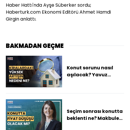
Haber Hattı'nda Ayşe Süberker sordu;
Haberturk.com Ekonomi Editörü Ahmet Hamdi
Girgin anlattı.
BAKMADAN GEÇME
Konut sorunu nasıl
aşılacak? Yavuz
Barlas yanıtladı
Seçim sonrası konutta
beklenti ne? Makbule
Yönel Maya