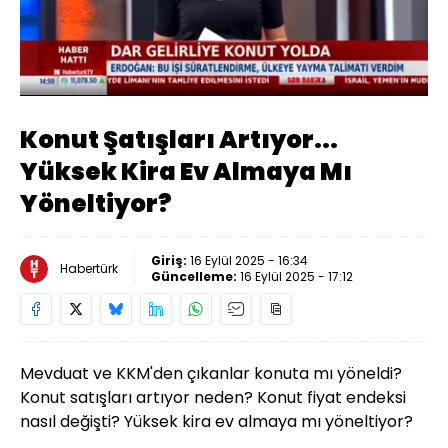
Yüklendi
:
5.53%
Sesi
Oynatma
Aç
Hızı
Konut Şatışları Artıyor...
Yüksek Kira Ev Almaya Mı
Yöneltiyor?
Giriş:
16 Eylül 2025 - 16:34
Habertürk
Güncelleme:
16 Eylül 2025 - 17:12
Mevduat ve KKM'den çıkanlar konuta mı yöneldi?
Konut satışları artıyor neden? Konut fiyat endeksi
nasıl değişti? Yüksek kira ev almaya mı yöneltiyor?