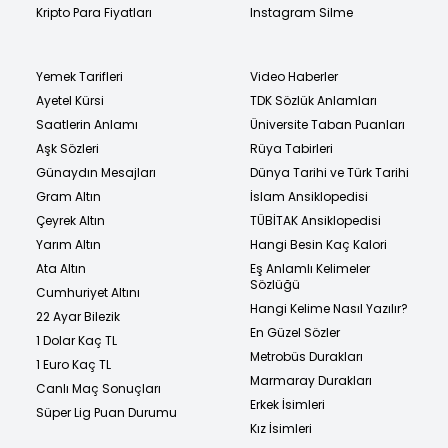
Kripto Para Fiyatları
Instagram Silme
Yemek Tarifleri
Video Haberler
Ayetel Kürsi
TDK Sözlük Anlamları
Saatlerin Anlamı
Üniversite Taban Puanları
Aşk Sözleri
Rüya Tabirleri
Günaydın Mesajları
Dünya Tarihi ve Türk Tarihi
Gram Altın
İslam Ansiklopedisi
Çeyrek Altın
TÜBİTAK Ansiklopedisi
Yarım Altın
Hangi Besin Kaç Kalori
Ata Altın
Eş Anlamlı Kelimeler
Sözlüğü
Cumhuriyet Altını
Hangi Kelime Nasıl Yazılır?
22 Ayar Bilezik
En Güzel Sözler
1 Dolar Kaç TL
Metrobüs Durakları
1 Euro Kaç TL
Marmaray Durakları
Canlı Maç Sonuçları
Erkek İsimleri
Süper Lig Puan Durumu
Kız İsimleri