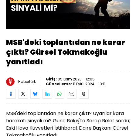
Oynat
MSB'deki toplantıdan ne karar
çıktı? Gürsel Tokmakoğlu
yanıtladı
Giriş:
05 Ekim 2023 - 12:05
Habertürk
Güncelleme:
11 Eylül 2024 - 10:11
MSB'deki toplantıdan ne karar çıktı? Uyarılar kara
harekatı sinyali mi? Güne Bakış'ta Serap Belet sordu;
Eski Hava Kuvvetleri İstihbarat Daire Başkanı Gürsel
Tokmakoğlu yanıtladı.