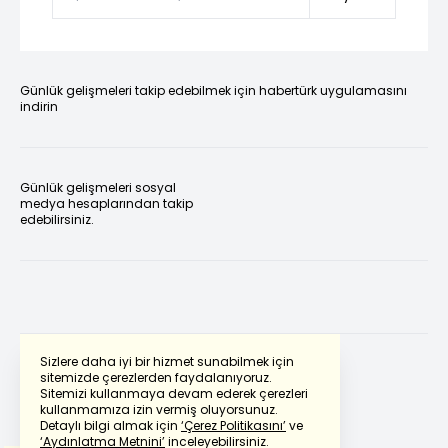
Günlük gelişmeleri takip edebilmek için habertürk uygulamasını
indirin
Günlük gelişmeleri sosyal
medya hesaplarından takip
edebilirsiniz.
Sizlere daha iyi bir hizmet sunabilmek için
sitemizde çerezlerden faydalanıyoruz.
Sitemizi kullanmaya devam ederek çerezleri
Powered by
Translate
kullanmamıza izin vermiş oluyorsunuz.
Detaylı bilgi almak için
‘Çerez Politikasını’
ve
‘Aydınlatma Metnini’
inceleyebilirsiniz.