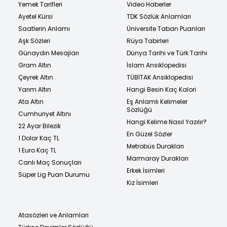
Yemek Tarifleri
Video Haberler
Ayetel Kürsi
TDK Sözlük Anlamları
Saatlerin Anlamı
Üniversite Taban Puanları
Aşk Sözleri
Rüya Tabirleri
Günaydın Mesajları
Dünya Tarihi ve Türk Tarihi
Gram Altın
İslam Ansiklopedisi
Çeyrek Altın
TÜBİTAK Ansiklopedisi
Yarım Altın
Hangi Besin Kaç Kalori
Ata Altın
Eş Anlamlı Kelimeler
Sözlüğü
Cumhuriyet Altını
Hangi Kelime Nasıl Yazılır?
22 Ayar Bilezik
En Güzel Sözler
1 Dolar Kaç TL
Metrobüs Durakları
1 Euro Kaç TL
Marmaray Durakları
Canlı Maç Sonuçları
Erkek İsimleri
Süper Lig Puan Durumu
Kız İsimleri
Atasözleri ve Anlamları