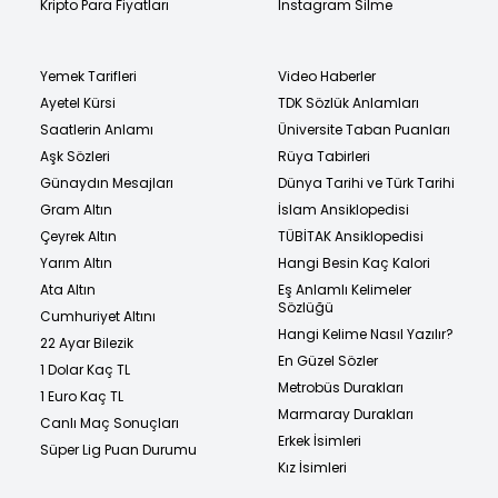
Kripto Para Fiyatları
Instagram Silme
Yemek Tarifleri
Video Haberler
Ayetel Kürsi
TDK Sözlük Anlamları
Saatlerin Anlamı
Üniversite Taban Puanları
Aşk Sözleri
Rüya Tabirleri
Günaydın Mesajları
Dünya Tarihi ve Türk Tarihi
Gram Altın
İslam Ansiklopedisi
Çeyrek Altın
TÜBİTAK Ansiklopedisi
Yarım Altın
Hangi Besin Kaç Kalori
Ata Altın
Eş Anlamlı Kelimeler
Sözlüğü
Cumhuriyet Altını
Hangi Kelime Nasıl Yazılır?
22 Ayar Bilezik
En Güzel Sözler
1 Dolar Kaç TL
Metrobüs Durakları
1 Euro Kaç TL
Marmaray Durakları
Canlı Maç Sonuçları
Erkek İsimleri
Süper Lig Puan Durumu
Kız İsimleri