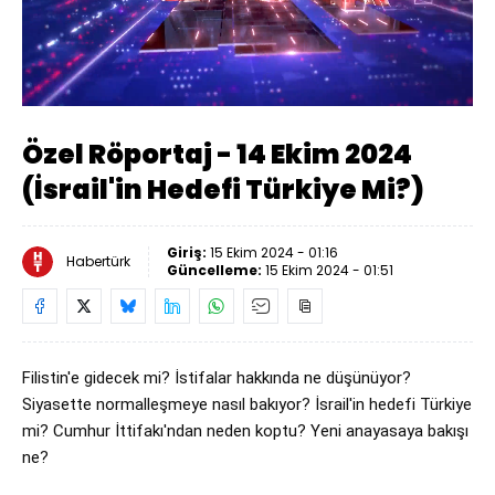
Yüklendi
:
2.12%
Sesi
Oynatma
Aç
Hızı
Özel Röportaj - 14 Ekim 2024
(İsrail'in Hedefi Türkiye Mi?)
Giriş:
15 Ekim 2024 - 01:16
Habertürk
Güncelleme:
15 Ekim 2024 - 01:51
Filistin'e gidecek mi? İstifalar hakkında ne düşünüyor? 
Siyasette normalleşmeye nasıl bakıyor? İsrail'in hedefi Türkiye 
mi? Cumhur İttifakı'ndan neden koptu? Yeni anayasaya bakışı 
ne? 