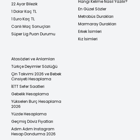
Hangi Kelime Nasıl Yazılır?
22 Ayar Bilezik
En Güzel Sözler
1 Dolar Kaç TL
Metrobüs Durakları
1 Euro Kaç TL
Marmaray Durakları
Canlı Maç Sonuçları
Erkek İsimleri
Süper Lig Puan Durumu
Kız İsimleri
Atasözleri ve Anlamları
Türkçe Deyimler Sözlüğü
Çin Takvimi 2026 ve Bebek
Cinsiyeti Hesaplama
İETT Sefer Saatleri
Gebelik Hesaplama
Yükselen Burç Hesaplama
2026
Yüzde Hesaplama
Geçmiş Döviz Fiyatları
Adım Adım Instagram
Hesap Dondurma 2026