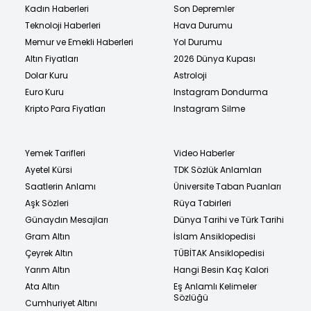
Kadın Haberleri
Son Depremler
Teknoloji Haberleri
Hava Durumu
Memur ve Emekli Haberleri
Yol Durumu
Altın Fiyatları
2026 Dünya Kupası
Dolar Kuru
Astroloji
Euro Kuru
Instagram Dondurma
Kripto Para Fiyatları
Instagram Silme
Yemek Tarifleri
Video Haberler
Ayetel Kürsi
TDK Sözlük Anlamları
Saatlerin Anlamı
Üniversite Taban Puanları
Aşk Sözleri
Rüya Tabirleri
Günaydın Mesajları
Dünya Tarihi ve Türk Tarihi
Gram Altın
İslam Ansiklopedisi
Çeyrek Altın
TÜBİTAK Ansiklopedisi
Yarım Altın
Hangi Besin Kaç Kalori
Ata Altın
Eş Anlamlı Kelimeler
Sözlüğü
Cumhuriyet Altını