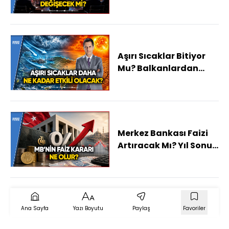
Başlıyor Mu?
Aşırı Sıcaklar Bitiyor
Mu? Balkanlardan
Gelen Serinlik Hangi
İlleri Vuracak?
Merkez Bankası Faizi
Artıracak Mı? Yıl Sonu
Enflasyon Beklentileri
Neler?
Ana Sayfa
Yazı Boyutu
Paylaş
Favoriler