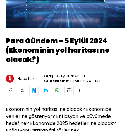
Yüklendi
:
0.55%
Sesi
Oynatma
Aç
Hızı
Para Gündem - 5 Eylül 2024
(Ekonominin yol haritası ne
olacak?)
Giriş:
05 Eylül 2024 - 11:23
Habertürk
Güncelleme:
11 Eylül 2024 - 10:11
Ekonominin yol haritası ne olacak? Ekonomide
veriler ne gösteriyor? Enflasyon ve büyümede
hedef ne? Ekonomide 2025 hedefleri ne olacak?
Enflasyonu artıran faktörler ne?