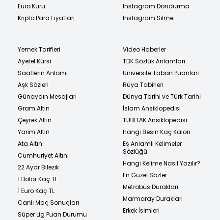
Euro Kuru
Instagram Dondurma
Kripto Para Fiyatları
Instagram Silme
Yemek Tarifleri
Video Haberler
Ayetel Kürsi
TDK Sözlük Anlamları
Saatlerin Anlamı
Üniversite Taban Puanları
Aşk Sözleri
Rüya Tabirleri
Günaydın Mesajları
Dünya Tarihi ve Türk Tarihi
Gram Altın
İslam Ansiklopedisi
Çeyrek Altın
TÜBİTAK Ansiklopedisi
Yarım Altın
Hangi Besin Kaç Kalori
Ata Altın
Eş Anlamlı Kelimeler
Sözlüğü
Cumhuriyet Altını
Hangi Kelime Nasıl Yazılır?
22 Ayar Bilezik
En Güzel Sözler
1 Dolar Kaç TL
Metrobüs Durakları
1 Euro Kaç TL
Marmaray Durakları
Canlı Maç Sonuçları
Erkek İsimleri
Süper Lig Puan Durumu