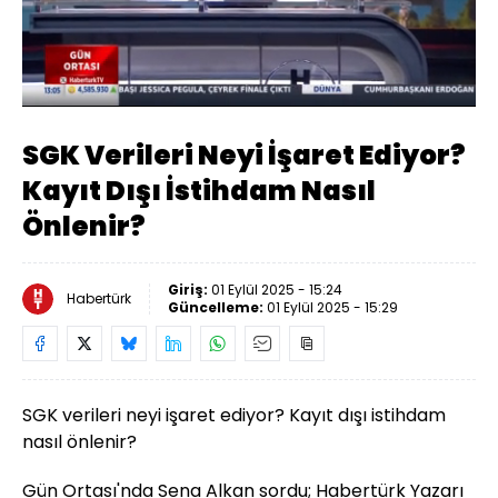
Yüklendi
:
5.49%
Sesi
Oynatma
Aç
Hızı
SGK Verileri Neyi İşaret Ediyor?
Kayıt Dışı İstihdam Nasıl
Önlenir?
Giriş:
01 Eylül 2025 - 15:24
Habertürk
Güncelleme:
01 Eylül 2025 - 15:29
SGK verileri neyi işaret ediyor? Kayıt dışı istihdam
nasıl önlenir?
Gün Ortası'nda Sena Alkan sordu; Habertürk Yazarı