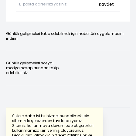
Kaydet
Günlük gelişmeleri takip edebilmek için habertürk uygulamasını
indirin
Günlük gelişmeleri sosyal
medya hesaplarından takip
edebilirsiniz.
Sizlere daha iyi bir hizmet sunabilmek için
sitemizde çerezlerden faydalanıyoruz.
Sitemizi kullanmaya devam ederek çerezleri
Powered by
Translate
kullanmamıza izin vermiş oluyorsunuz.
Detaylı bilgi almak için
‘Çerez Politikasını’
ve