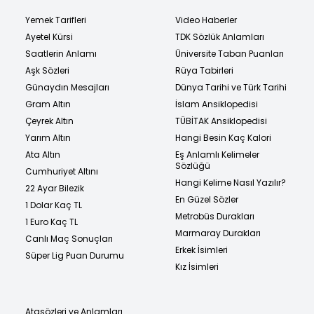
Yemek Tarifleri
Video Haberler
Ayetel Kürsi
TDK Sözlük Anlamları
Saatlerin Anlamı
Üniversite Taban Puanları
Aşk Sözleri
Rüya Tabirleri
Günaydın Mesajları
Dünya Tarihi ve Türk Tarihi
Gram Altın
İslam Ansiklopedisi
Çeyrek Altın
TÜBİTAK Ansiklopedisi
Yarım Altın
Hangi Besin Kaç Kalori
Ata Altın
Eş Anlamlı Kelimeler
Sözlüğü
Cumhuriyet Altını
Hangi Kelime Nasıl Yazılır?
22 Ayar Bilezik
En Güzel Sözler
1 Dolar Kaç TL
Metrobüs Durakları
1 Euro Kaç TL
Marmaray Durakları
Canlı Maç Sonuçları
Erkek İsimleri
Süper Lig Puan Durumu
Kız İsimleri
Atasözleri ve Anlamları