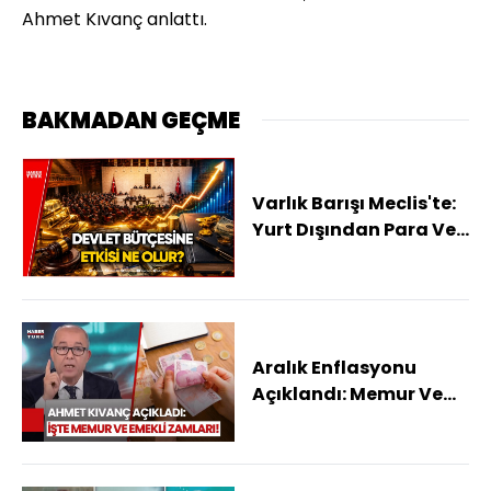
Ahmet Kıvanç anlattı.
BAKMADAN GEÇME
Varlık Barışı Meclis'te:
Yurt Dışından Para Ve
Altın Getirenleri Neler
Bekliyor?
Aralık Enflasyonu
Açıklandı: Memur Ve
Emekli Zammı Belli
Oldu