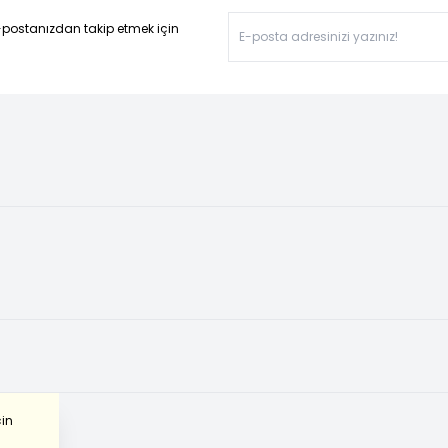
-postanızdan takip etmek için
çin