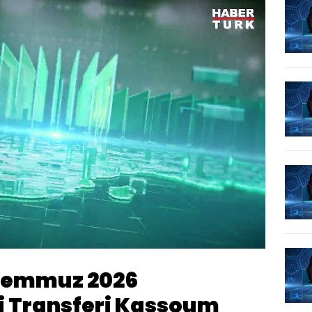
Oynatma
Hızı
2 Temmuz 2026
ni Transferi Kassoum