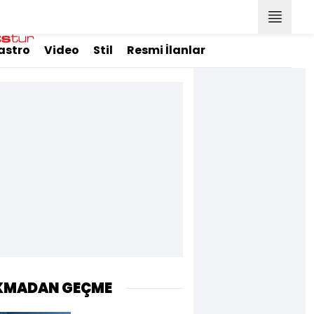
astro
Video
Stil
Resmi İlanlar
KMADAN GEÇME