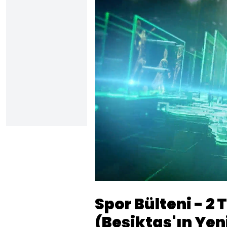
Yüklendi
:
12.36%
Sesi
Aç
Spor Bülteni - 
(Beşiktaş'ın Ye