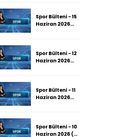
TFF'ye 10+2+2
Önerisi)
Spor Bülteni - 15
Haziran 2026
(Fenerbahçe
Teknik Direktörü
Kim Olacak?)
Spor Bülteni - 12
Haziran 2026
(Milliler
Kanada'da İlk
Antremanını
Spor Bülteni - 11
Yaptı)
Haziran 2026
(2026 Dünya
Kupası'nda
Heyecan
Spor Bülteni - 10
Başlıyor)
Haziran 2026 (A