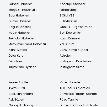
Güncel Haberler
Nöbetçi Eczaneler
Magazin Haberleri
İstiklal Marşı
Spor Haberleri
E Okul VBS
Dünya Haberleri
E Devlet Giriş
Sağlık Haberleri
Günlük Burç Yorumları
Kadın Haberleri
Son Depremler
Teknoloji Haberleri
Hava Durumu
Memur ve Emekli Haberleri
Yol Durumu
Altın Fiyatları
2026 Dünya Kupası
Dolar Kuru
Astroloji
Euro Kuru
Instagram Dondurma
Kripto Para Fiyatları
Instagram Silme
Yemek Tarifleri
Video Haberler
Ayetel Kürsi
TDK Sözlük Anlamları
Saatlerin Anlamı
Üniversite Taban Puanları
Aşk Sözleri
Rüya Tabirleri
Günaydın Mesajları
Dünya Tarihi ve Türk Tarihi