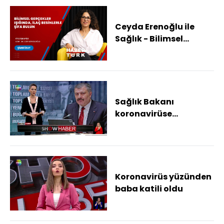
Ceyda Erenoğlu ile
Sağlık - Bilimsel
gerçekler ışığında, ilaç
besinlerle şifa bulun
Sağlık Bakanı
koronavirüse
yakalandı
Koronavirüs yüzünden
baba katili oldu