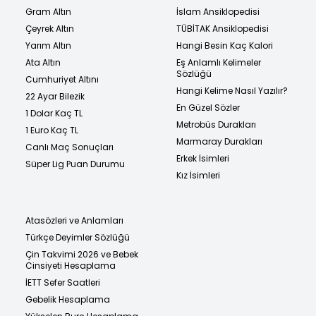
Gram Altın
İslam Ansiklopedisi
Çeyrek Altın
TÜBİTAK Ansiklopedisi
Yarım Altın
Hangi Besin Kaç Kalori
Ata Altın
Eş Anlamlı Kelimeler
Sözlüğü
Cumhuriyet Altını
Hangi Kelime Nasıl Yazılır?
22 Ayar Bilezik
En Güzel Sözler
1 Dolar Kaç TL
Metrobüs Durakları
1 Euro Kaç TL
Marmaray Durakları
Canlı Maç Sonuçları
Erkek İsimleri
Süper Lig Puan Durumu
Kız İsimleri
Atasözleri ve Anlamları
Türkçe Deyimler Sözlüğü
Çin Takvimi 2026 ve Bebek
Cinsiyeti Hesaplama
İETT Sefer Saatleri
Gebelik Hesaplama