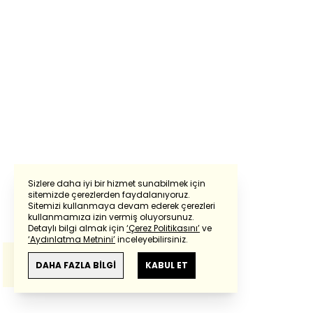
Sizlere daha iyi bir hizmet sunabilmek için
sitemizde çerezlerden faydalanıyoruz.
Sitemizi kullanmaya devam ederek çerezleri
Powered by
Translate
kullanmamıza izin vermiş oluyorsunuz.
Detaylı bilgi almak için
‘Çerez Politikasını’
ve
‘Aydınlatma Metnini’
inceleyebilirsiniz.
Bu çeviride
Google Translete
kullanılmıştır.
Anlam ve çeviri hatalarından
haberturk.com
DAHA FAZLA BİLGİ
KABUL ET
sorumlu değildir.