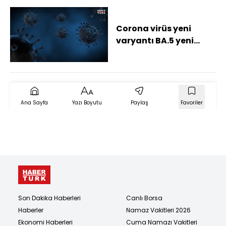
Corona virüs yeni
varyantı BA.5 yeni
belirtileri neler, nasıl
bulaşır? İşte
koronavirüs yeni
semptomlar!
Ana Sayfa
Yazı Boyutu
Paylaş
Favoriler
Son Dakika Haberleri
Canlı Borsa
Haberler
Namaz Vakitleri 2026
Ekonomi Haberleri
Cuma Namazı Vakitleri