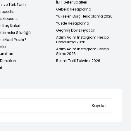
İETT Sefer Saatleri
i ve Türk Tarihi
Gebelik Hesaplama
klopedisi
Yükselen Burç Hesaplama 2026
siklopedisi
Yüzde Hesaplama
n Kaç Kalori
Geçmiş Döviz Fiyatları
Kelimeler Sözlüğü
Adım Adım Instagram Hesap
e Nasıl Yazılır?
Dondurma 2026
zler
Adım Adım Instagram Hesap
urakları
Silme 2026
urakları
Resmi Tatil Takvimi 2026
ri
Kaydet