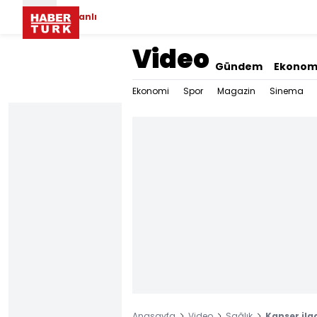
Canlı
Video
Gündem
Ekonom
Ekonomi
Spor
Magazin
Sinema
Anasayfa
Video
Sağlık
Kanser ila