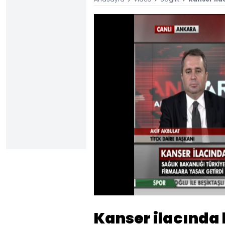
Yüklendi
:
7.10%
Sesi
Aç
Kanser ilacında