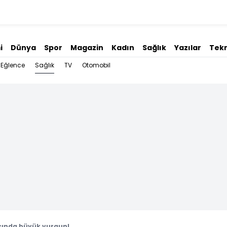
i
Dünya
Spor
Magazin
Kadın
Sağlık
Yazılar
Tekn
Sağlık
Eğlence
TV
Otomobil
cında büyük vurgun!