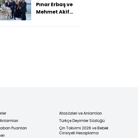
Pınar Erbaş ve
Mehmet Akif
Ersoy
dünyaevine
girdi
rler
Atasözleri ve Anlamları
 Anlamları
Türkçe Deyimler Sözlüğü
 Taban Puanları
Çin Takvimi 2026 ve Bebek
Cinsiyeti Hesaplama
eri