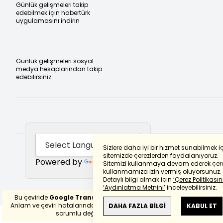
Günlük gelişmeleri takip
edebilmek için habertürk
uygulamasını indirin
Günlük gelişmeleri sosyal
medya hesaplarından takip
edebilirsiniz.
Sizlere daha iyi bir hizmet sunabilmek i
sitemizde çerezlerden faydalanıyoruz.
Powered by
Translate
Sitemizi kullanmaya devam ederek çere
kullanmamıza izin vermiş oluyorsunuz.
Detaylı bilgi almak için
‘Çerez Politikasını
‘Aydınlatma Metnini’
inceleyebilirsiniz.
Bu çeviride
Google Translete
kullanılmıştır.
Anlam ve çeviri hatalarından
haberturk.com
DAHA FAZLA BİLGİ
KABUL ET
sorumlu değildir.