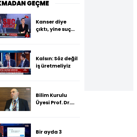
KMADAN GEÇME
Kanser diye
çıktı, yine suç
işledi
Kalsın: Söz değil
iş üretmeliyiz
Bilim Kurulu
Üyesi Prof. Dr.
Karadan "grip,
bu yıl ağır
geçebilir" uyarısı
Bir ayda 3