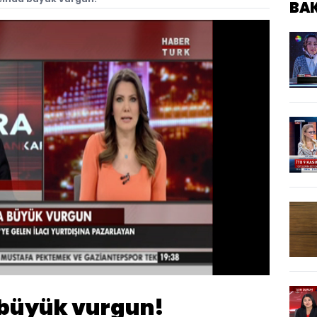
BA
Oynatma
Hızı
 büyük vurgun!