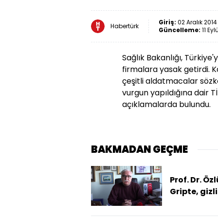
Giriş:
02 Aralık 2014
Habertürk
Güncelleme:
11 Eyl
Sağlık Bakanlığı, Türkiye'
firmalara yasak getirdi. K
çeşitli aldatmacalar sözkon
vurgun yapıldığına dair T
açıklamalarda bulundu.
BAKMADAN GEÇME
Prof. Dr. Özl
Gripte, gizli
atipik seyirl
unutmama