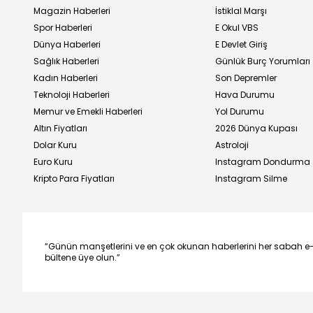
Magazin Haberleri
İstiklal Marşı
Spor Haberleri
E Okul VBS
Dünya Haberleri
E Devlet Giriş
Sağlık Haberleri
Günlük Burç Yorumları
Kadın Haberleri
Son Depremler
Teknoloji Haberleri
Hava Durumu
Memur ve Emekli Haberleri
Yol Durumu
Altın Fiyatları
2026 Dünya Kupası
Dolar Kuru
Astroloji
Euro Kuru
Instagram Dondurma
Kripto Para Fiyatları
Instagram Silme
“Günün manşetlerini ve en çok okunan haberlerini her sabah e
bültene üye olun.”