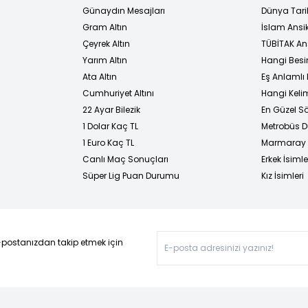
Günaydın Mesajları
Dünya Tarih
Gram Altın
İslam Ansi
Çeyrek Altın
TÜBİTAK An
Yarım Altın
Hangi Besi
Ata Altın
Eş Anlamlı 
Cumhuriyet Altını
Hangi Kelim
22 Ayar Bilezik
En Güzel Sö
1 Dolar Kaç TL
Metrobüs D
1 Euro Kaç TL
Marmaray D
Canlı Maç Sonuçları
Erkek İsimle
Süper Lig Puan Durumu
Kız İsimleri
-postanızdan takip etmek için