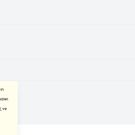
çin
zleri
’
ve