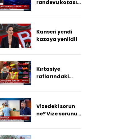
randevu kotası
mı geldi?
Kanseri yendi
kazaya yenildi!
Kırtasiye
raflarındaki
tehlike
Vizedeki sorun
ne? Vize sorunu
nasıl çözülecek?