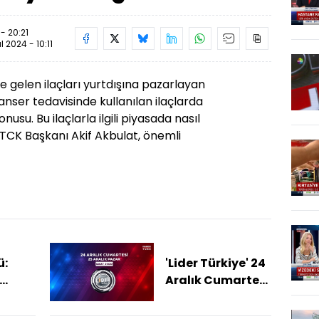
 - 20:21
ül 2024 - 10:11
ye gelen ilaçları yurtdışına pazarlayan
anser tedavisinde kullanılan ilaçlarda
usu. Bu ilaçlarla ilgili piyasada nasıl
İTCK Başkanı Akif Akbulat, önemli
ü:
'Lider Türkiye' 24
Aralık Cumartesi
eri
günü başlıyor!
k