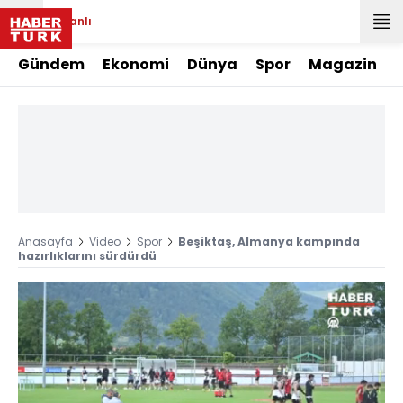
Canlı
Gündem
Ekonomi
Dünya
Spor
Magazin
Anasayfa
Video
Spor
Beşiktaş, Almanya kampında
hazırlıklarını sürdürdü