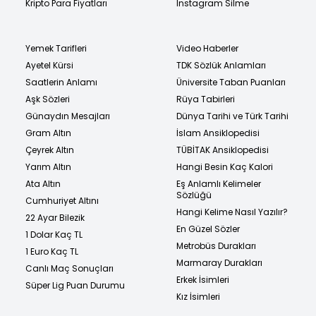
Kripto Para Fiyatları
Instagram Silme
Yemek Tarifleri
Video Haberler
Ayetel Kürsi
TDK Sözlük Anlamları
Saatlerin Anlamı
Üniversite Taban Puanları
Aşk Sözleri
Rüya Tabirleri
Günaydın Mesajları
Dünya Tarihi ve Türk Tarihi
Gram Altın
İslam Ansiklopedisi
Çeyrek Altın
TÜBİTAK Ansiklopedisi
Yarım Altın
Hangi Besin Kaç Kalori
Ata Altın
Eş Anlamlı Kelimeler
Sözlüğü
Cumhuriyet Altını
Hangi Kelime Nasıl Yazılır?
22 Ayar Bilezik
En Güzel Sözler
1 Dolar Kaç TL
Metrobüs Durakları
1 Euro Kaç TL
Marmaray Durakları
Canlı Maç Sonuçları
Erkek İsimleri
Süper Lig Puan Durumu
Kız İsimleri