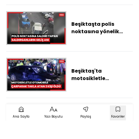
Beşiktaşta polis
noktasına yönelik
terör saldırısını
gerçekleştiren
saldırganların olay
yerine geldikleri anlar
kamerada
Beşiktaş'ta
motosikletle
otomobile çarparak
takla atan 2 kişi öldü;
kaza anı kamerada
Ana Sayfa
Yazı Boyutu
Paylaş
Favoriler